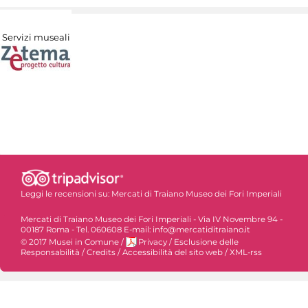
Servizi museali
Leggi le recensioni su:
Mercati di Traiano Museo dei Fori Imperiali
Mercati di Traiano Museo dei Fori Imperiali - Via IV Novembre 94 -
00187 Roma - Tel. 060608 E-mail: info@mercatiditraiano.it
© 2017 Musei in Comune
/
Privacy
/
Esclusione delle
Responsabilità
/
Credits
/
Accessibilità del sito web
/
XML-rss