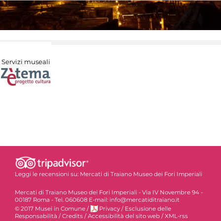
Servizi museali
Leggi le recensioni su:
Mercati di Traiano Museo dei Fori Imperiali
Mercati di Traiano Museo dei Fori Imperiali - Via IV Novembre 94 -
00187 Roma - Tel. 060608 E-mail: info@mercatiditraiano.it
© 2017 Musei in Comune
/
Privacy
/
Esclusione delle
Responsabilità
/
Credits
/
Accessibilità del sito web
/
XML-rss