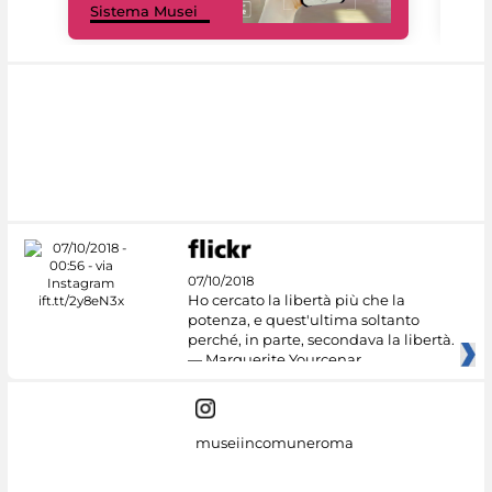
Sistema Musei
net
07/10/2018
Ho cercato la libertà più che la
potenza, e quest'ultima soltanto
perché, in parte, secondava la libertà.
— Marguerite Yourcenar
museiincomuneroma