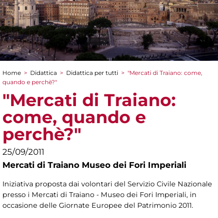
Home
>
Didattica
>
Didattica per tutti
>
"Mercati di Traiano: come,
Tu sei qui
quando e perchè?"
"Mercati di Traiano:
come, quando e
perchè?"
25/09/2011
Mercati di Traiano Museo dei Fori Imperiali
Iniziativa proposta dai volontari del Servizio Civile Nazionale
presso i Mercati di Traiano - Museo dei Fori Imperiali, in
occasione delle Giornate Europee del Patrimonio 2011.