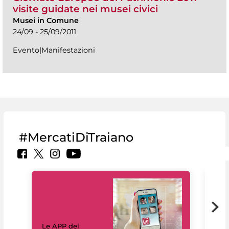
visite guidate nei musei civici
Musei in Comune
24/09 - 25/09/2011
Evento|Manifestazioni
#MercatiDiTraiano
Il 
Le APP del
Mus