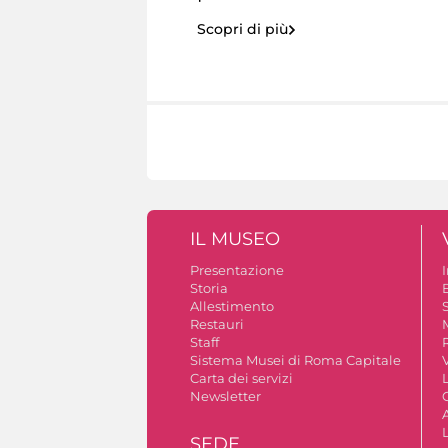
Scopri di più
IL MUSEO
Presentazione
Storia
Allestimento
S
Restauri
Staff
Sistema Musei di Roma Capitale
V
Carta dei servizi
Newsletter
A
SEDE