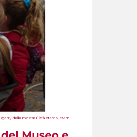
ugarry dalla mostra Città eterna, eterni
e del Museo e