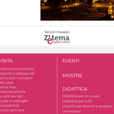
Servizi museali
VISITA
EVENTI
Informazioni pratiche
Biglietti e videoguide
MOSTRE
ervizi per i visitatori
MIC card
Roma Pass
DIDATTICA
isite didattiche
Didattica per le scuole
Le APP dei MiC
Guide e cataloghi
Didattica per tutti
ccessibilità
Incontri per docenti e studenti
La tua opinione
universitari