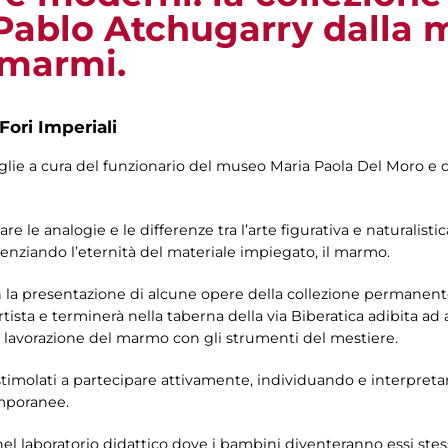
 Pablo Atchugarry dalla 
 marmi.
Fori Imperiali
iglie a cura del funzionario del museo Maria Paola Del Moro e d
are le analogie e le differenze tra l’arte figurativa e naturalisti
enziando l’eternità del materiale impiegato, il marmo.
n la presentazione di alcune opere della collezione permanente
artista e terminerà nella taberna della via Biberatica adibita ad
i lavorazione del marmo con gli strumenti del mestiere.
stimolati a partecipare attivamente, individuando e interpretand
emporanee.
à nel laboratorio didattico dove i bambini diventeranno essi stess