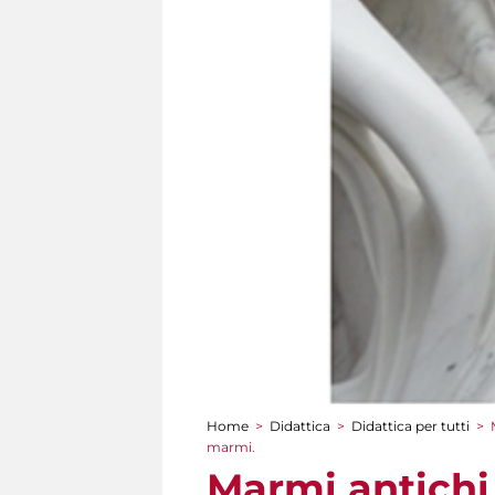
Home
>
Didattica
>
Didattica per tutti
>
Tu sei qui
marmi.
Marmi antichi