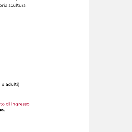
ria scultura.
 e adulti)
tto di ingresso
na.