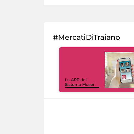
#MercatiDiTraiano
Le APP del
Sistema Musei