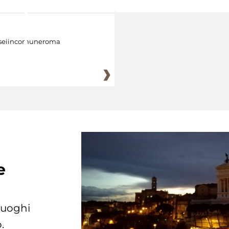
eiincomuneroma
e
 luoghi
.