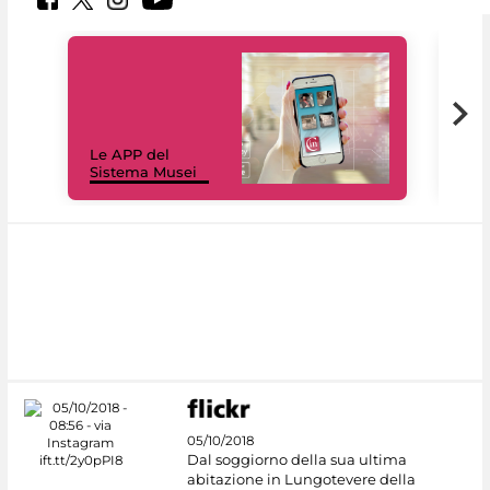
Il 
Le APP del
Mus
Sistema Musei
net
05/10/2018
Dal soggiorno della sua ultima
abitazione in Lungotevere della