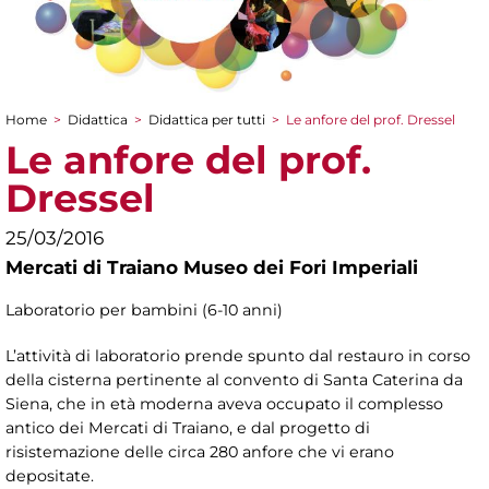
Home
>
Didattica
>
Didattica per tutti
>
Le anfore del prof. Dressel
Tu sei qui
Le anfore del prof.
Dressel
25/03/2016
Mercati di Traiano Museo dei Fori Imperiali
Laboratorio per bambini (6-10 anni)
L’attività di laboratorio prende spunto dal restauro in corso
della cisterna pertinente al convento di Santa Caterina da
Siena, che in età moderna aveva occupato il complesso
antico dei Mercati di Traiano, e dal progetto di
risistemazione delle circa 280 anfore che vi erano
depositate.