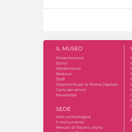
IL MUSEO
Presentazione
Storia
Allestimento
S
Restauri
Staff
Sistema Musei di Roma Capitale
V
Carta dei servizi
Newsletter
A
SEDE
Area archeologica
Il monumento
Mercati di Traiano: storia