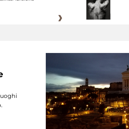
e
 luoghi
.