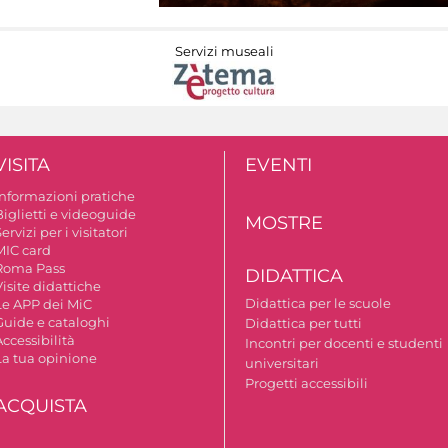
Servizi museali
VISITA
EVENTI
Informazioni pratiche
Biglietti e videoguide
MOSTRE
ervizi per i visitatori
MIC card
Roma Pass
DIDATTICA
isite didattiche
Didattica per le scuole
Le APP dei MiC
Guide e cataloghi
Didattica per tutti
ccessibilità
Incontri per docenti e studenti
La tua opinione
universitari
Progetti accessibili
ACQUISTA