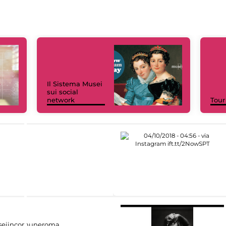
Il Sistema Musei
sui social
network
Tour
eiincomuneroma