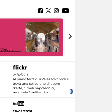
Google Arts &
 Virtuale
Culture
04/10/2018
Al piano terra di #PalazzoPrimoli si
trova una collezione di opere
d’arte, cimeli napoleonici,
memorie familiari. La
28/05/2026