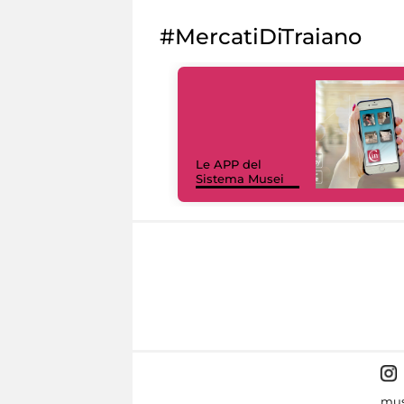
#MercatiDiTraiano
Le APP del
Sistema Musei
mus