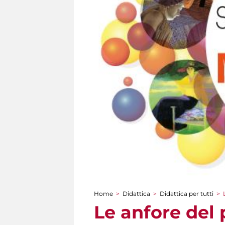
Home
>
Didattica
>
Didattica per tutti
>
Tu sei qui
Le anfore del 