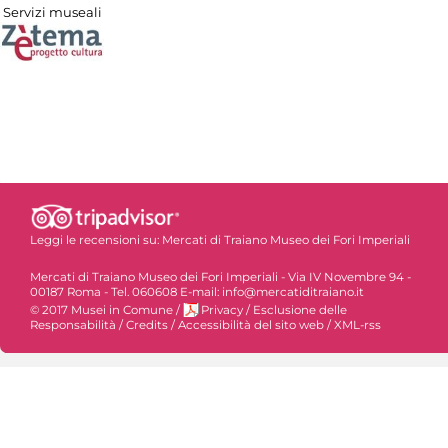
Servizi museali
Leggi le recensioni su:
Mercati di Traiano Museo dei Fori Imperiali
Mercati di Traiano Museo dei Fori Imperiali - Via IV Novembre 94 -
00187 Roma - Tel. 060608 E-mail: info@mercatiditraiano.it
© 2017 Musei in Comune
/
Privacy
/
Esclusione delle
Responsabilità
/
Credits
/
Accessibilità del sito web
/
XML-rss