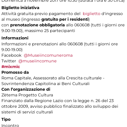
Domenica 5 novembre 2017 ore 10.30 (durata 1 ora e 30 circa)
Biglietto iniziativa
Attività gratuita previo pagamento del
biglietto
d'ingresso
al museo (ingresso
gratuito per i residenti
)
con
prenotazione obbligatoria
allo 060608 (tutti i giorni ore
9.00-19.00), massimo 25 partecipanti
Informazioni
Informazioni e prenotazioni allo 060608 (tutti i giorni ore
9.00-19.00)
Facebook
@Museiincomuneroma
Twitter
@museiincomune
#mixmic
Promosso da
Roma Capitale, Assessorato alla Crescita culturale -
Sovrintendenza Capitolina ai Beni Culturali
Con l’organizzazione di
Zètema Progetto Cultura
Finanziato dalla Regione Lazio con la legge n. 26 del 23
ottobre 2009, avviso pubblico finalizzato allo sviluppo dei
sistemi di servizi culturali
Tipo
Incontro