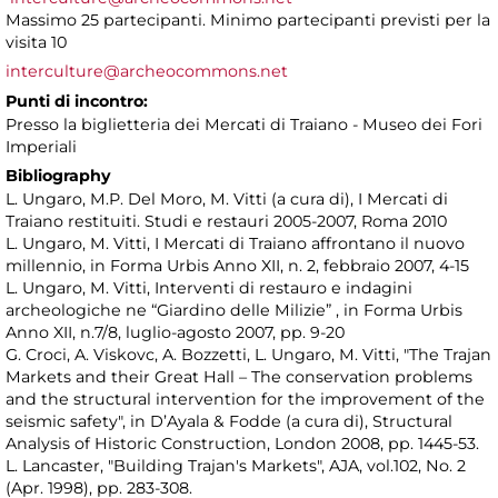
Massimo 25 partecipanti. Minimo partecipanti previsti per la
visita 10
interculture@archeocommons.net
Punti di incontro:
Presso la biglietteria dei Mercati di Traiano - Museo dei Fori
Imperiali
Bibliography
L. Ungaro, M.P. Del Moro, M. Vitti (a cura di), I Mercati di
Traiano restituiti. Studi e restauri 2005-2007, Roma 2010
L. Ungaro, M. Vitti, I Mercati di Traiano affrontano il nuovo
millennio, in Forma Urbis Anno XII, n. 2, febbraio 2007, 4-15
L. Ungaro, M. Vitti, Interventi di restauro e indagini
archeologiche ne “Giardino delle Milizie” , in Forma Urbis
Anno XII, n.7/8, luglio-agosto 2007, pp. 9-20
G. Croci, A. Viskovc, A. Bozzetti, L. Ungaro, M. Vitti, "The Trajan
Markets and their Great Hall – The conservation problems
and the structural intervention for the improvement of the
seismic safety", in D’Ayala & Fodde (a cura di), Structural
Analysis of Historic Construction, London 2008, pp. 1445-53.
L. Lancaster, "Building Trajan's Markets", AJA, vol.102, No. 2
(Apr. 1998), pp. 283-308.