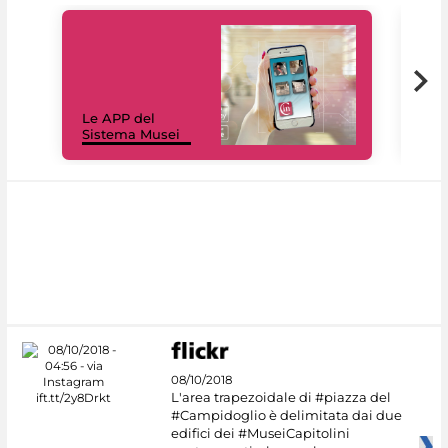
Il 
Le APP del
Mus
Sistema Musei
net
08/10/2018
L'area trapezoidale di #piazza del
#Campidoglio è delimitata dai due
edifici dei #MuseiCapitolini