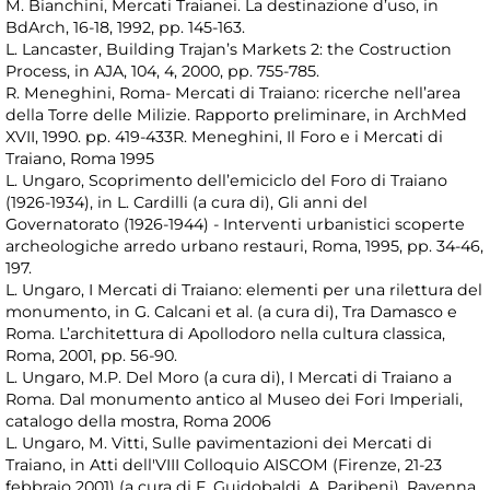
M. Bianchini, Mercati Traianei. La destinazione d’uso, in
BdArch, 16-18, 1992, pp. 145-163.
L. Lancaster, Building Trajan’s Markets 2: the Costruction
Process, in AJA, 104, 4, 2000, pp. 755-785.
R. Meneghini, Roma- Mercati di Traiano: ricerche nell’area
della Torre delle Milizie. Rapporto preliminare, in ArchMed
XVII, 1990. pp. 419-433R. Meneghini, Il Foro e i Mercati di
Traiano, Roma 1995
L. Ungaro, Scoprimento dell’emiciclo del Foro di Traiano
(1926-1934), in L. Cardilli (a cura di), Gli anni del
Governatorato (1926-1944) - Interventi urbanistici scoperte
archeologiche arredo urbano restauri, Roma, 1995, pp. 34-46,
197.
L. Ungaro, I Mercati di Traiano: elementi per una rilettura del
monumento, in G. Calcani et al. (a cura di), Tra Damasco e
Roma. L’architettura di Apollodoro nella cultura classica,
Roma, 2001, pp. 56-90.
L. Ungaro, M.P. Del Moro (a cura di), I Mercati di Traiano a
Roma. Dal monumento antico al Museo dei Fori Imperiali,
catalogo della mostra, Roma 2006
L. Ungaro, M. Vitti, Sulle pavimentazioni dei Mercati di
Traiano, in Atti dell'VIII Colloquio AISCOM (Firenze, 21-23
febbraio 2001) (a cura di F. Guidobaldi, A. Paribeni), Ravenna,