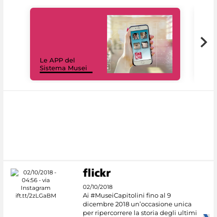
Il 
Le APP del
Mus
Sistema Musei
net
02/10/2018
Ai #MuseiCapitolini fino al 9
dicembre 2018 un’occasione unica
per ripercorrere la storia degli ultimi