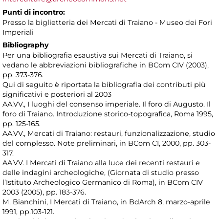
Punti di incontro:
Presso la biglietteria dei Mercati di Traiano - Museo dei Fori
Imperiali
Bibliography
Per una bibliografia esaustiva sui Mercati di Traiano, si
vedano le abbreviazioni bibliografiche in BCom CIV (2003),
pp. 373-376.
Qui di seguito è riportata la bibliografia dei contributi più
significativi e posteriori al 2003
AA.VV., I luoghi del consenso imperiale. Il foro di Augusto. Il
foro di Traiano. Introduzione storico-topografica, Roma 1995,
pp. 125-165.
AA.VV., Mercati di Traiano: restauri, funzionalizzazione, studio
del complesso. Note preliminari, in BCom CI, 2000, pp. 303-
317.
AA.VV. I Mercati di Traiano alla luce dei recenti restauri e
delle indagini archeologiche, (Giornata di studio presso
l’Istituto Archeologico Germanico di Roma), in BCom CIV
2003 (2005), pp. 183-376.
M. Bianchini, I Mercati di Traiano, in BdArch 8, marzo-aprile
1991, pp.103-121.