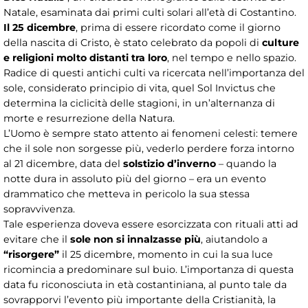
Natale, esaminata dai primi culti solari all’età di Costantino.
Il 25 dicembre
, prima di essere ricordato come il giorno
della nascita di Cristo, è stato celebrato da popoli di
culture
e religioni molto distanti tra loro
, nel tempo e nello spazio.
Radice di questi antichi culti va ricercata nell’importanza del
sole, considerato principio di vita, quel Sol Invictus che
determina la ciclicità delle stagioni, in un’alternanza di
morte e resurrezione della Natura.
L’Uomo è sempre stato attento ai fenomeni celesti: temere
che il sole non sorgesse più, vederlo perdere forza intorno
al 21 dicembre, data del
solstizio d’inverno
– quando la
notte dura in assoluto più del giorno – era un evento
drammatico che metteva in pericolo la sua stessa
sopravvivenza.
Tale esperienza doveva essere esorcizzata con rituali atti ad
evitare che il
sole non si innalzasse più
, aiutandolo a
“risorgere”
il 25 dicembre, momento in cui la sua luce
ricomincia a predominare sul buio. L’importanza di questa
data fu riconosciuta in età costantiniana, al punto tale da
sovrapporvi l’evento più importante della Cristianità, la