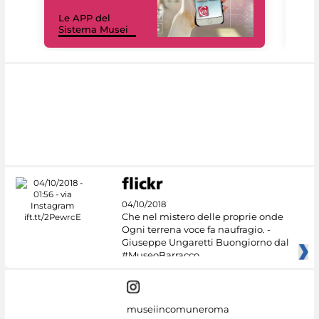
Il 
Le APP del
Mus
Sistema Musei
net
04/10/2018
Che nel mistero delle proprie onde
Ogni terrena voce fa naufragio. -
Giuseppe Ungaretti Buongiorno dal
#MuseoBarracco
museiincomuneroma