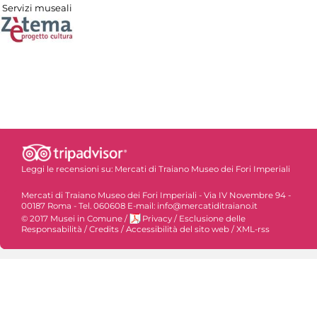
Servizi museali
Leggi le recensioni su:
Mercati di Traiano Museo dei Fori Imperiali
Mercati di Traiano Museo dei Fori Imperiali - Via IV Novembre 94 -
00187 Roma - Tel. 060608 E-mail: info@mercatiditraiano.it
© 2017 Musei in Comune
/
Privacy
/
Esclusione delle
Responsabilità
/
Credits
/
Accessibilità del sito web
/
XML-rss