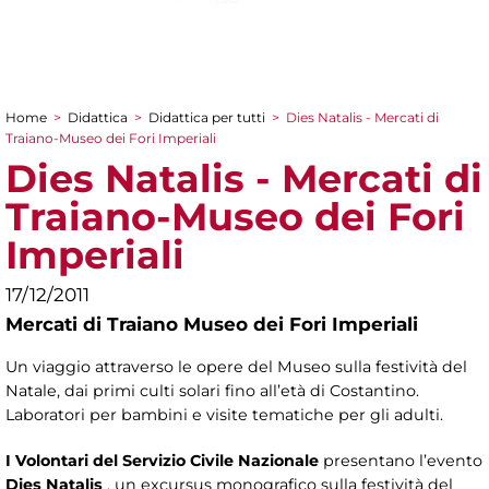
Home
>
Didattica
>
Didattica per tutti
>
Dies Natalis - Mercati di
Tu sei qui
Traiano-Museo dei Fori Imperiali
Dies Natalis - Mercati di
Traiano-Museo dei Fori
Imperiali
17/12/2011
Mercati di Traiano Museo dei Fori Imperiali
Un viaggio attraverso le opere del Museo sulla festività del
Natale, dai primi culti solari fino all’età di Costantino.
Laboratori per bambini e visite tematiche per gli adulti.
I Volontari del Servizio Civile Nazionale
presentano l’evento
Dies Natalis
, un excursus monografico sulla festività del