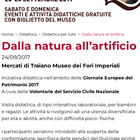
Home
>
Didattica
>
Didattica per tutti
>
Dalla natura all’artificio
Tu sei qui
Dalla natura all’artificio
24/09/2017
Mercati di Traiano Museo dei Fori Imperiali
Iniziativa didattica nell'ambito delle
Giornate Europee del
Patrimonio 2017
A cura delle
Volontarie del Servizio Civile Nazionale
Visita didattica, di tipo interattivo laboratoriale, per bambini
e ragazzi. Le attività si rivolgono ad una utenza diversificata
per età e abilità, anche con difficoltà psico- fisiche.
I partecipanti verranno introdotti alla scoperta della
conformazione geo-fisica delle pendici del Quirinale prima