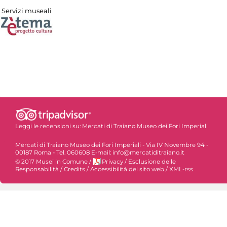
Servizi museali
Leggi le recensioni su:
Mercati di Traiano Museo dei Fori Imperiali
Mercati di Traiano Museo dei Fori Imperiali - Via IV Novembre 94 -
00187 Roma - Tel. 060608 E-mail: info@mercatiditraiano.it
© 2017 Musei in Comune
/
Privacy
/
Esclusione delle
Responsabilità
/
Credits
/
Accessibilità del sito web
/
XML-rss