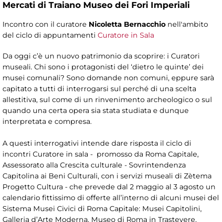
Mercati di Traiano Museo dei Fori Imperiali
Incontro con il curatore
Nicoletta Bernacchio
nell'ambito
del ciclo di appuntamenti
Curatore in Sala
Da oggi c’è un nuovo patrimonio da scoprire: i Curatori
museali. Chi sono i protagonisti del ‘dietro le quinte’ dei
musei comunali? Sono domande non comuni, eppure sarà
capitato a tutti di interrogarsi sul perché di una scelta
allestitiva, sul come di un rinvenimento archeologico o sul
quando una certa opera sia stata studiata e dunque
interpretata e compresa.
A questi interrogativi intende dare risposta il ciclo di
incontri Curatore in sala - promosso da Roma Capitale,
Assessorato alla Crescita culturale - Sovrintendenza
Capitolina ai Beni Culturali, con i servizi museali di Zètema
Progetto Cultura - che prevede dal 2 maggio al 3 agosto un
calendario fittissimo di offerte all’interno di alcuni musei del
Sistema Musei Civici di Roma Capitale: Musei Capitolini,
Galleria d’Arte Moderna, Museo di Roma in Trastevere,