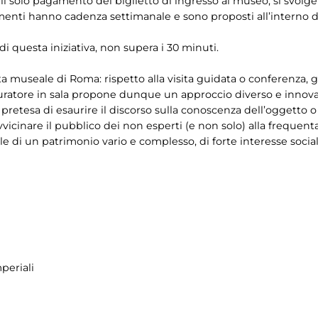
on il solo pagamento del biglietto di ingresso al museo, si svolg
enti hanno cadenza settimanale e sono proposti all’interno dei
 di questa iniziativa, non supera i 30 minuti.
ta museale di Roma: rispetto alla visita guidata o conferenza
uratore in sala propone dunque un approccio diverso e innovati
a pretesa di esaurire il discorso sulla conoscenza dell’oggetto
vvicinare il pubblico dei non esperti (e non solo) alla frequ
 di un patrimonio vario e complesso, di forte interesse social
periali