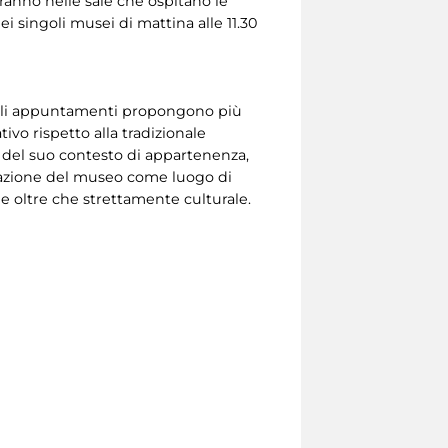
eranno nelle sale che ospitano le
 singoli musei di mattina alle 11.30
, gli appuntamenti propongono più
vo rispetto alla tradizionale
 o del suo contesto di appartenenza,
entazione del museo come luogo di
e oltre che strettamente culturale.