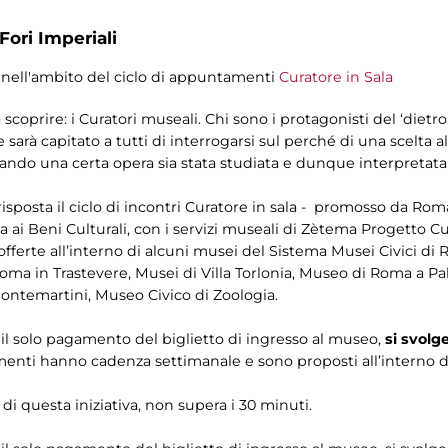
Fori Imperiali
nell'ambito del ciclo di appuntamenti
Curatore in Sala
coprire: i Curatori museali. Chi sono i protagonisti del ‘dietr
 capitato a tutti di interrogarsi sul perché di una scelta all
ando una certa opera sia stata studiata e dunque interpretat
isposta il ciclo di incontri Curatore in sala - promosso da Roma
a ai Beni Culturali, con i servizi museali di Zètema Progetto C
offerte all’interno di alcuni musei del Sistema Musei Civici di 
ma in Trastevere, Musei di Villa Torlonia, Museo di Roma a Pal
Montemartini, Museo Civico di Zoologia.
on il solo pagamento del biglietto di ingresso al museo,
si svolg
menti hanno cadenza settimanale e sono proposti all’interno de
 di questa iniziativa, non supera i 30 minuti.