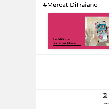
#MercatiDiTraiano
Le APP del
Sistema Musei
mus