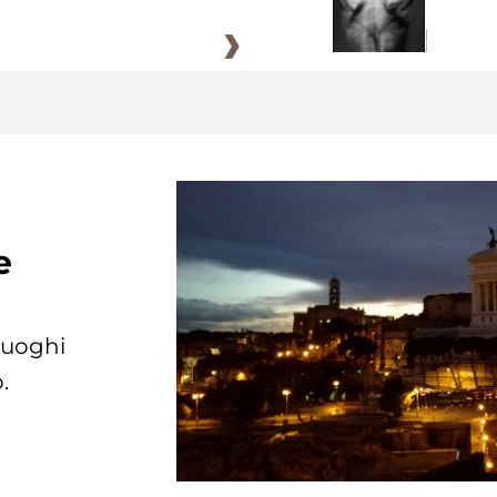
e
 luoghi
.