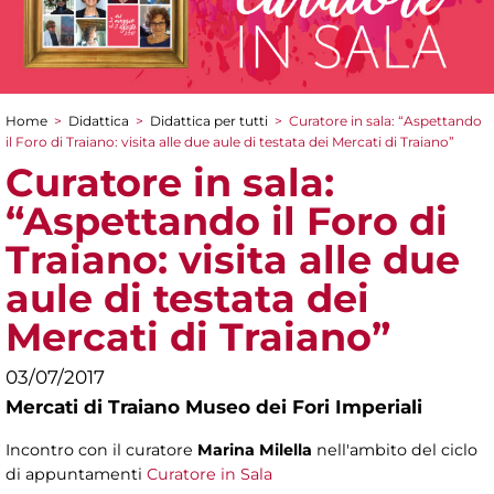
Home
>
Didattica
>
Didattica per tutti
>
Curatore in sala: “Aspettando
Tu sei qui
il Foro di Traiano: visita alle due aule di testata dei Mercati di Traiano”
Curatore in sala:
“Aspettando il Foro di
Traiano: visita alle due
aule di testata dei
Mercati di Traiano”
03/07/2017
Mercati di Traiano Museo dei Fori Imperiali
Incontro con il curatore
Marina Milella
nell'ambito del ciclo
di appuntamenti
Curatore in Sala