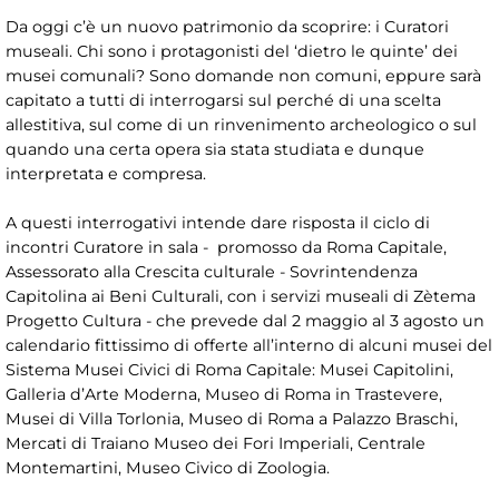
Da oggi c’è un nuovo patrimonio da scoprire: i Curatori
museali. Chi sono i protagonisti del ‘dietro le quinte’ dei
musei comunali? Sono domande non comuni, eppure sarà
capitato a tutti di interrogarsi sul perché di una scelta
allestitiva, sul come di un rinvenimento archeologico o sul
quando una certa opera sia stata studiata e dunque
interpretata e compresa.
A questi interrogativi intende dare risposta il ciclo di
incontri Curatore in sala - promosso da Roma Capitale,
Assessorato alla Crescita culturale - Sovrintendenza
Capitolina ai Beni Culturali, con i servizi museali di Zètema
Progetto Cultura - che prevede dal 2 maggio al 3 agosto un
calendario fittissimo di offerte all’interno di alcuni musei del
Sistema Musei Civici di Roma Capitale: Musei Capitolini,
Galleria d’Arte Moderna, Museo di Roma in Trastevere,
Musei di Villa Torlonia, Museo di Roma a Palazzo Braschi,
Mercati di Traiano Museo dei Fori Imperiali, Centrale
Montemartini, Museo Civico di Zoologia.