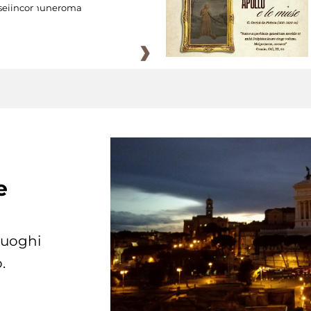
eiincomuneroma
e
 luoghi
.