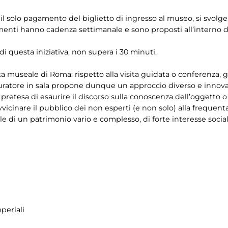
on il solo pagamento del biglietto di ingresso al museo, si svolg
enti hanno cadenza settimanale e sono proposti all’interno dei
 di questa iniziativa, non supera i 30 minuti.
ta museale di Roma: rispetto alla visita guidata o conferenza
uratore in sala propone dunque un approccio diverso e innovati
a pretesa di esaurire il discorso sulla conoscenza dell’oggetto
vvicinare il pubblico dei non esperti (e non solo) alla frequ
 di un patrimonio vario e complesso, di forte interesse social
periali