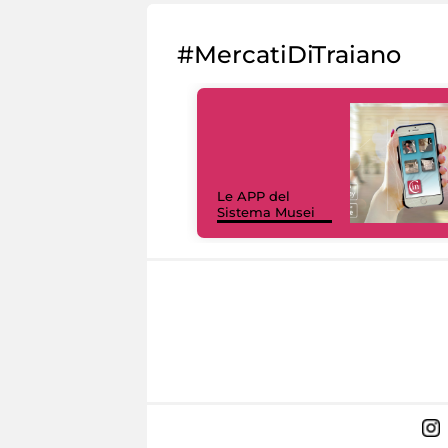
#MercatiDiTraiano
Le APP del
Sistema Musei