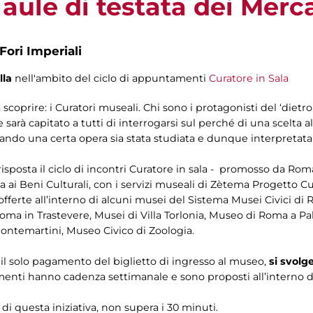
 aule di testata dei Merc
Fori Imperiali
lla
nell'ambito del ciclo di appuntamenti
Curatore in Sala
coprire: i Curatori museali. Chi sono i protagonisti del ‘dietr
 capitato a tutti di interrogarsi sul perché di una scelta all
ando una certa opera sia stata studiata e dunque interpretat
isposta il ciclo di incontri Curatore in sala - promosso da Roma
a ai Beni Culturali, con i servizi museali di Zètema Progetto C
offerte all’interno di alcuni musei del Sistema Musei Civici di 
ma in Trastevere, Musei di Villa Torlonia, Museo di Roma a Pal
Montemartini, Museo Civico di Zoologia.
on il solo pagamento del biglietto di ingresso al museo,
si svolg
menti hanno cadenza settimanale e sono proposti all’interno de
 di questa iniziativa, non supera i 30 minuti.