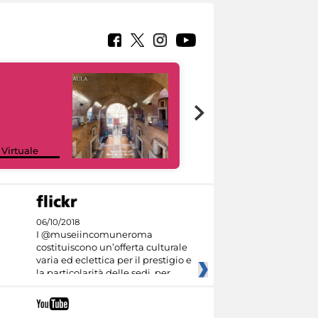
Google Arts &
 Virtuale
Culture
06/10/2018
I @museiincomuneroma
costituiscono un’offerta culturale
varia ed eclettica per il prestigio e
la particolarità delle sedi, per