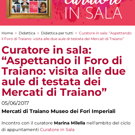
Home
>
Didattica
>
Didattica per tutti
>
Curatore in sala: “Aspettando
Tu sei qui
il Foro di Traiano: visita alle due aule di testata dei Mercati di Traiano”
Curatore in sala:
“Aspettando il Foro di
Traiano: visita alle due
aule di testata dei
Mercati di Traiano”
05/06/2017
Mercati di Traiano Museo dei Fori Imperiali
Incontro con il curatore
Marina Milella
nell'ambito del ciclo
di appuntamenti
Curatore in Sala