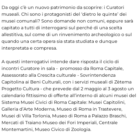
Da oggi c’è un nuovo patrimonio da scoprire: i Curatori
museali. Chi sono i protagonisti del ‘dietro le quinte’ dei
musei comunali? Sono domande non comuni, eppure sarà
capitato a tutti di interrogarsi sul perché di una scelta
allestitiva, sul come di un rinvenimento archeologico o sul
quando una certa opera sia stata studiata e dunque
interpretata e compresa.
A questi interrogativi intende dare risposta il ciclo di
incontri Curatore in sala - promosso da Roma Capitale,
Assessorato alla Crescita culturale - Sovrintendenza
Capitolina ai Beni Culturali, con i servizi museali di Zètema
Progetto Cultura - che prevede dal 2 maggio al 3 agosto un
calendario fittissimo di offerte all’interno di alcuni musei del
Sistema Musei Civici di Roma Capitale: Musei Capitolini,
Galleria d’Arte Moderna, Museo di Roma in Trastevere,
Musei di Villa Torlonia, Museo di Roma a Palazzo Braschi,
Mercati di Traiano Museo dei Fori Imperiali, Centrale
Montemartini, Museo Civico di Zoologia.