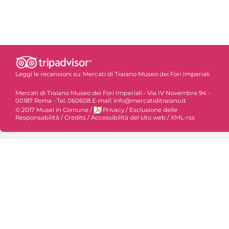
Leggi le recensioni su:
Mercati di Traiano Museo dei Fori Imperiali
Mercati di Traiano Museo dei Fori Imperiali - Via IV Novembre 94 -
00187 Roma - Tel. 060608 E-mail: info@mercatiditraiano.it
© 2017 Musei in Comune
/
Privacy
/
Esclusione delle
Responsabilità
/
Credits
/
Accessibilità del sito web
/
XML-rss