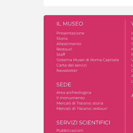
IL MUSEO
Presentazione
Storia
Allestimento
S
Restauri
Staff
Sistema Musei di Roma Capitale
V
Carta dei servizi
Newsletter
A
SEDE
Area archeologica
Il monumento
Mercati di Traiano: storia
Mercati di Traiano: restauri
SERVIZI SCIENTIFICI
Pubblicazioni