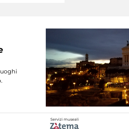
e
 luoghi
.
Servizi museali