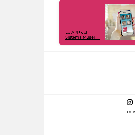
Le APP del
Sistema Musei
mus