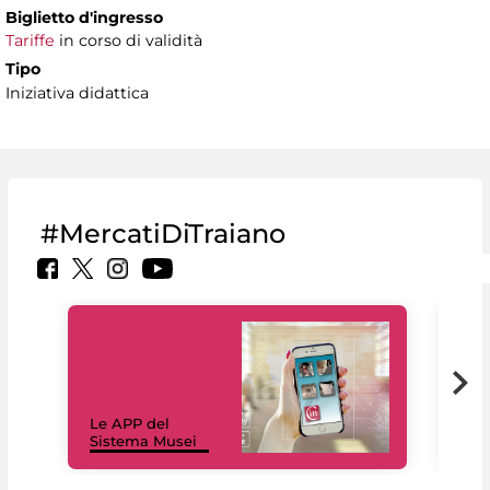
Biglietto d'ingresso
Tariffe
in corso di validità
Tipo
Iniziativa didattica
#MercatiDiTraiano
Il 
Le APP del
Mus
Sistema Musei
net