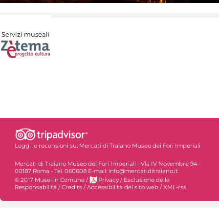
Servizi museali
Leggi le recensioni su:
Mercati di Traiano Museo dei Fori Imperiali
Mercati di Traiano Museo dei Fori Imperiali - Via IV Novembre 94 -
00187 Roma - Tel. 060608 E-mail: info@mercatiditraiano.it
© 2017 Musei in Comune
/
Privacy
/
Esclusione delle
Responsabilità
/
Credits
/
Accessibilità del sito web
/
XML-rss