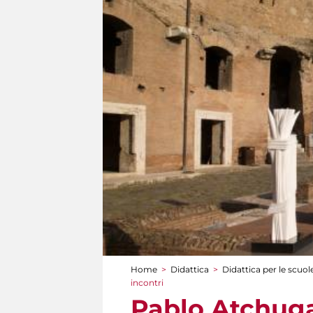
Home
>
Didattica
>
Didattica per le scuol
Tu sei qui
incontri
Pablo Atchugar