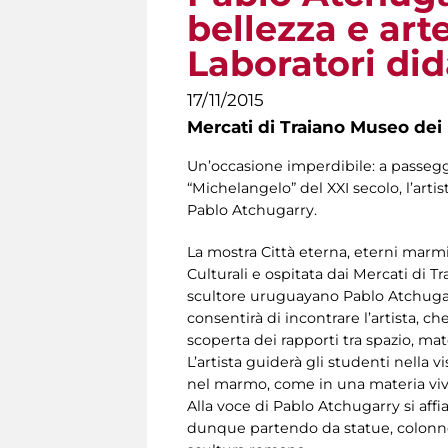
bellezza e art
Laboratori dida
17/11/2015
Mercati di Traiano Museo dei 
Un’occasione imperdibile: a passeggio 
“Michelangelo” del XXI secolo, l’artis
Pablo Atchugarry.
La mostra Città eterna, eterni marmi
Culturali e ospitata dai Mercati di 
scultore uruguayano Pablo Atchugarry
consentirà di incontrare l’artista, c
scoperta dei rapporti tra spazio, ma
L’artista guiderà gli studenti nella vi
nel marmo, come in una materia viva,
Alla voce di Pablo Atchugarry si af
dunque partendo da statue, colonne, 