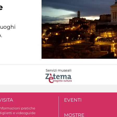
e
 luoghi
.
Servizi museali
VISITA
EVENTI
Informazioni pratiche
Biglietti e videoguide
MOSTRE