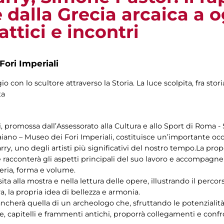
e dalla Grecia arcaica a o
ttici e incontri
Fori Imperiali
con lo scultore attraverso la Storia. La luce scolpita, fra stori
ta
, promossa dall’Assessorato alla Cultura e allo Sport di Roma -
Traiano – Museo dei Fori Imperiali, costituisce un’importante oc
, uno degli artisti più significativi del nostro tempo.La prop
he racconterà gli aspetti principali del suo lavoro e accompagnerà
teria, forma e volume.
sita alla mostra e nella lettura delle opere, illustrando il percor
 la propria idea di bellezza e armonia.
fiancherà quella di un archeologo che, sfruttando le potenzial
capitelli e frammenti antichi, proporrà collegamenti e confron