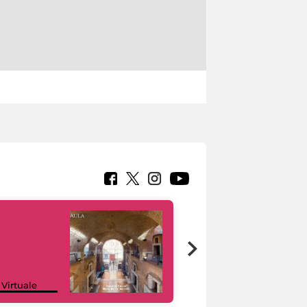
Google Arts &
 Virtuale
Culture