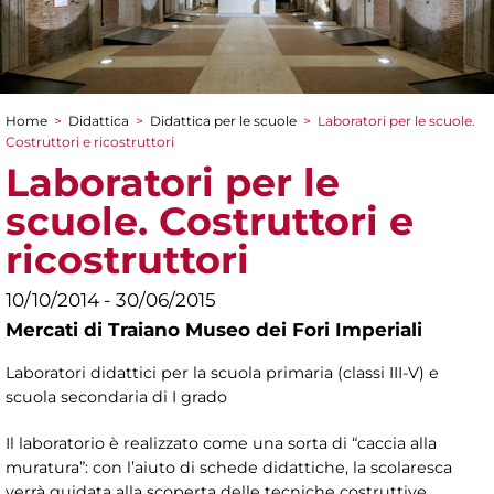
Home
>
Didattica
>
Didattica per le scuole
>
Laboratori per le scuole.
Tu sei qui
Costruttori e ricostruttori
Laboratori per le
scuole. Costruttori e
ricostruttori
10/10/2014 - 30/06/2015
Mercati di Traiano Museo dei Fori Imperiali
Laboratori didattici per la scuola primaria (classi III-V) e
scuola secondaria di I grado
Il laboratorio è realizzato come una sorta di “caccia alla
muratura”: con l’aiuto di schede didattiche, la scolaresca
verrà guidata alla scoperta delle tecniche costruttive