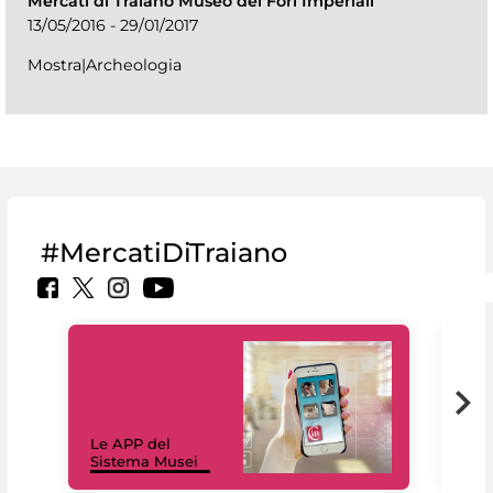
Mercati di Traiano Museo dei Fori Imperiali
13/05/2016 - 29/01/2017
Mostra|Archeologia
#MercatiDiTraiano
Il 
Le APP del
Mus
Sistema Musei
net