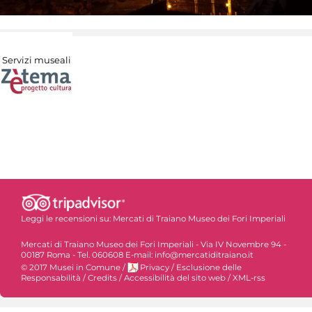
Servizi museali
Leggi le recensioni su:
Mercati di Traiano Museo dei Fori Imperiali
Mercati di Traiano Museo dei Fori Imperiali - Via IV Novembre 94 -
00187 Roma - Tel. 060608 E-mail: info@mercatiditraiano.it
© 2017 Musei in Comune
/
Privacy
/
Esclusione delle
Responsabilità
/
Credits
/
Accessibilità del sito web
/
XML-rss