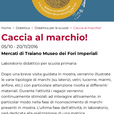
Home
>
Didattica
>
Didattica per le scuole
>
Caccia al marchio!
Tu sei qui
Caccia al marchio!
05/10 - 20/11/2016
Mercati di Traiano Museo dei Fori Imperiali
Laboratorio didattico per scuola primaria
Dopo una breve visita guidata in mostra, verranno illustrate
le varie tipologie di marchi (su laterizi, vetri, lucerne, marmi,
anfore, etc.) con particolare attenzione rivolta ai differenti
materiali. Durante l'attività i ragazzi verranno
continuamente stimolati ad interagire attivamente, in
particolar modo nella fase di riconoscimento di marchi
presenti in mostra. L'ultima fase dell'attività, in laboratorio,
sarà dedicata alla realizzazione di una matrice