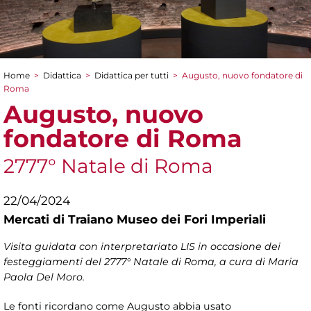
Home
>
Didattica
>
Didattica per tutti
>
Augusto, nuovo fondatore di
Tu sei qui
Roma
Augusto, nuovo
fondatore di Roma
2777° Natale di Roma
22/04/2024
Mercati di Traiano Museo dei Fori Imperiali
Visita guidata con interpretariato LIS in occasione dei
festeggiamenti del 2777° Natale di Roma, a cura di Maria
Paola Del Moro.
Le fonti ricordano come Augusto abbia usato