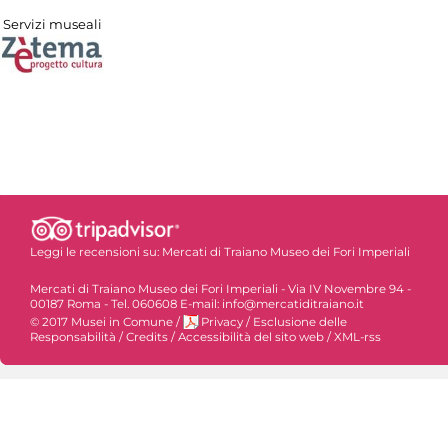
Servizi museali
Leggi le recensioni su:
Mercati di Traiano Museo dei Fori Imperiali
Mercati di Traiano Museo dei Fori Imperiali - Via IV Novembre 94 -
00187 Roma - Tel. 060608 E-mail: info@mercatiditraiano.it
© 2017 Musei in Comune
/
Privacy
/
Esclusione delle
Responsabilità
/
Credits
/
Accessibilità del sito web
/
XML-rss