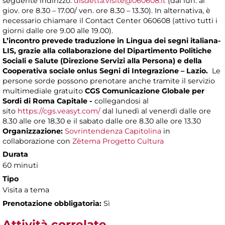
seguente indirizzo:
disdetta.visite@060608.it
(dal lun. al
giov. ore 8.30 – 17.00/ ven. ore 8.30 – 13.30). In alternativa, è
necessario chiamare il Contact Center 060608 (attivo tutti i
giorni dalle ore 9.00 alle 19.00).
L’incontro prevede traduzione in Lingua dei segni italiana-
LIS, grazie alla collaborazione del Dipartimento Politiche
Sociali e Salute (Direzione Servizi alla Persona) e della
Cooperativa sociale onlus Segni di Integrazione – Lazio.
Le
persone sorde possono prenotare anche tramite il servizio
multimediale gratuito
CGS Comunicazione Globale per
Sordi di Roma Capitale -
collegandosi al
sito
https://cgs.veasyt.com/
dal lunedì al venerdì dalle ore
8.30 alle ore 18.30 e il sabato dalle ore 8.30 alle ore 13.30
Organizzazione:
Sovrintendenza Capitolina
in
collaborazione con
Zètema Progetto Cultura
Durata
60 minuti
Tipo
Visita a tema
Prenotazione obbligatoria:
Sì
Attività correlate