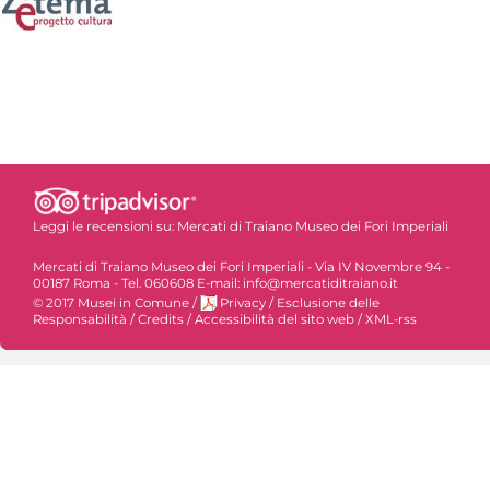
Leggi le recensioni su:
Mercati di Traiano Museo dei Fori Imperiali
Mercati di Traiano Museo dei Fori Imperiali - Via IV Novembre 94 -
00187 Roma - Tel. 060608 E-mail: info@mercatiditraiano.it
© 2017 Musei in Comune
/
Privacy
/
Esclusione delle
Responsabilità
/
Credits
/
Accessibilità del sito web
/
XML-rss