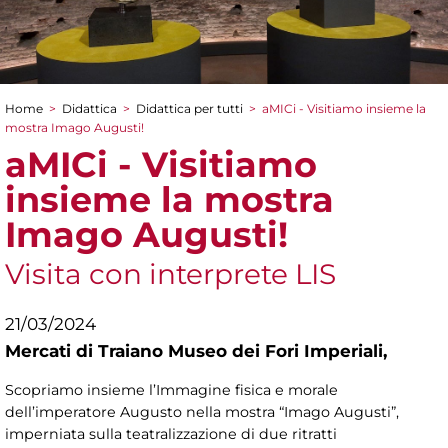
Home
>
Didattica
>
Didattica per tutti
>
aMICi - Visitiamo insieme la
Tu sei qui
mostra Imago Augusti!
aMICi - Visitiamo
insieme la mostra
Imago Augusti!
Visita con interprete LIS
21/03/2024
Mercati di Traiano Museo dei Fori Imperiali,
Scopriamo insieme l’Immagine fisica e morale
dell’imperatore Augusto nella mostra “Imago Augusti”,
imperniata sulla teatralizzazione di due ritratti