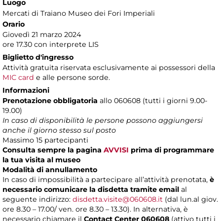
Luogo
Mercati di Traiano Museo dei Fori Imperiali
Orario
Giovedì 21 marzo 2024
ore 17.30 con interprete LIS
Biglietto d'ingresso
Attività gratuita riservata esclusivamente ai possessori della
MIC card
e alle persone sorde.
Informazioni
Prenotazione obbligatoria
allo 060608 (tutti i giorni 9.00-
19.00)
In caso di disponibilità le persone possono aggiungersi
anche il giorno stesso sul posto
Massimo 15 partecipanti
Consulta sempre la pagina
AVVISI
prima di programmare
la tua visita al museo
Modalità di annullamento
In caso di impossibilità a partecipare all’attività prenotata,
è
necessario comunicare la disdetta tramite email
al
seguente indirizzo:
disdetta.visite@060608.it
(dal lun.al giov.
ore 8.30 – 17.00/ ven. ore 8.30 – 13.30). In alternativa, è
necessario chiamare il
Contact Center 060608
(attivo tutti i