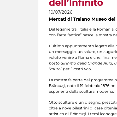
dell’Infinito
10/07/2026
Mercati di Traiano Museo dei 
Dal legame tra l’Italia e la Romania,
con l’arte “antica” nasce la mostra n
L’ultimo appuntamento legato alla most
un messaggio, un saluto, un augurio,
voluto venire a Roma e che, finalmen
posto all’inizio della Grande Aula, 
“muro” per i vostri voti
.
La mostra fa parte del programma bil
Brâncuşi, nato il 19 febbraio 1876 ne
esponenti della scultura moderna.
Otto sculture e un disegno, prestati
oltre a nove pilastrini di case olte
artistico di Brâncuşi. I temi iconograf