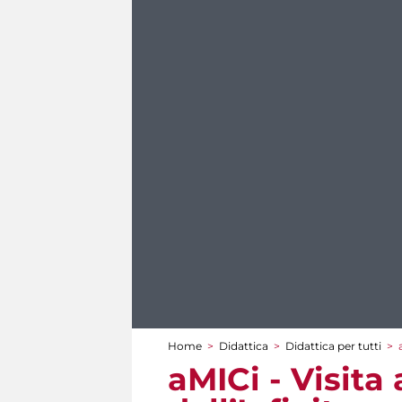
Home
>
Didattica
>
Didattica per tutti
>
Tu sei qui
aMICi - Visita