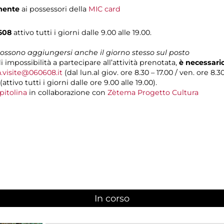
mente
ai possessori della
MIC card
608
attivo tutti i giorni dalle 9.00 alle 19.00.
 possono aggiungersi anche il giorno stesso sul posto
di impossibilità a partecipare all’attività prenotata,
è necessari
a.visite@060608.it
(dal lun.al giov. ore 8.30 – 17.00 / ven. ore 8.3
(attivo tutti i giorni dalle ore 9.00 alle 19.00).
pitolina
in collaborazione con
Zètema Progetto Cultura
In corso
(scheda attiva)