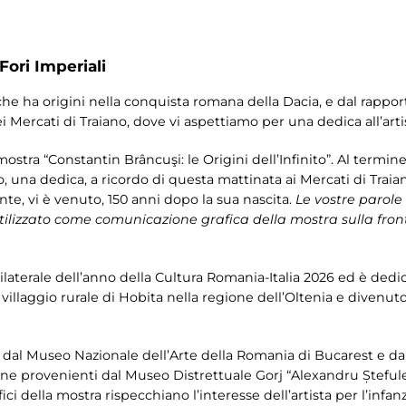
Fori Imperiali
 che ha origini nella conquista romana della Dacia, e dal rappo
ei Mercati di Traiano, dove vi aspettiamo per una dedica all’arti
ra “Constantin Brâncuşi: le Origini dell’Infinito”. Al termine de
 una dedica, a ricordo di questa mattinata ai Mercati di Traia
te, vi è venuto, 150 anni dopo la sua nascita.
Le vostre parole
utilizzato come comunicazione grafica della mostra sulla front
aterale dell’anno della Cultura Romania-Italia 2026 ed è dedic
l villaggio rurale di Hobita nella regione dell’Oltenia e divenut
 dal Museo Nazionale dell’Arte della Romania di Bucarest e da
niane provenienti dal Museo Distrettuale Gorj “Alexandru Șteful
ici della mostra rispecchiano l’interesse dell’artista per l’infanz