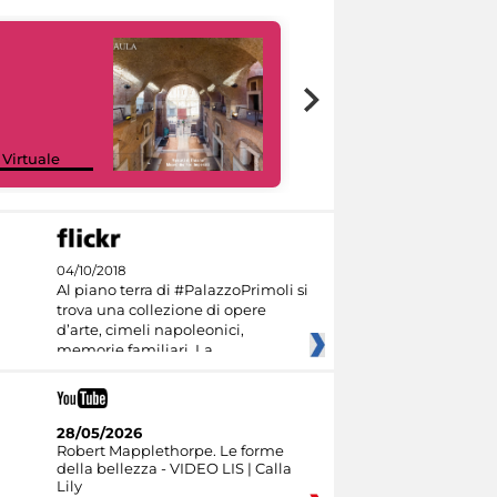
Google Arts &
 Virtuale
Culture
04/10/2018
Al piano terra di #PalazzoPrimoli si
trova una collezione di opere
d’arte, cimeli napoleonici,
memorie familiari. La
28/05/2026
Robert Mapplethorpe. Le forme
della bellezza - VIDEO LIS | Calla
Lily