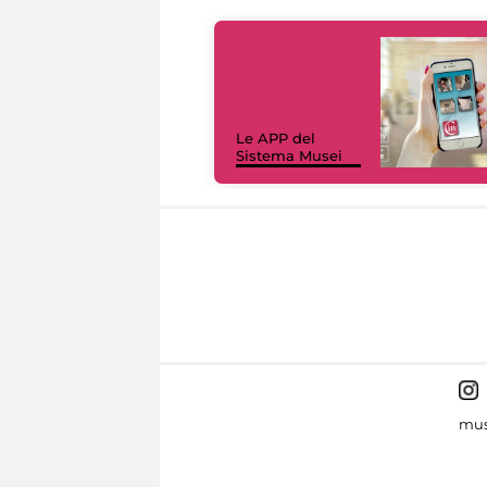
Le APP del
Sistema Musei
mus