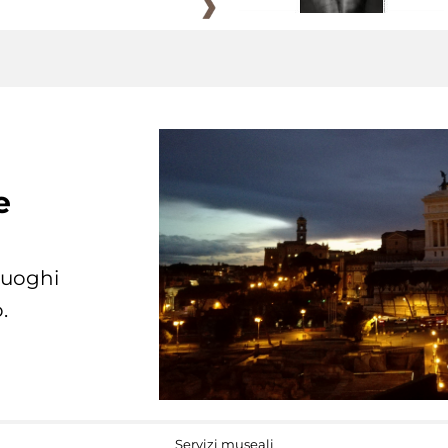
e
 luoghi
.
Servizi museali