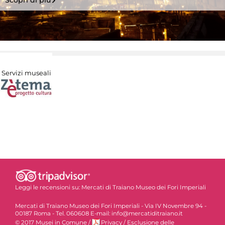
Scopri di più
Servizi museali
Leggi le recensioni su:
Mercati di Traiano Museo dei Fori Imperiali
Mercati di Traiano Museo dei Fori Imperiali - Via IV Novembre 94 -
00187 Roma - Tel. 060608 E-mail: info@mercatiditraiano.it
© 2017 Musei in Comune
/
Privacy
/
Esclusione delle