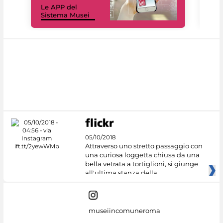
Le APP del
Mus
Sistema Musei
net
05/10/2018
Attraverso uno stretto passaggio con
una curiosa loggetta chiusa da una
bella vetrata a tortiglioni, si giunge
all'ultima stanza della
museiincomuneroma