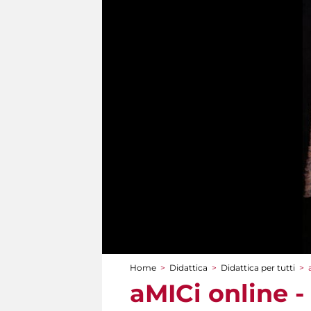
Home
>
Didattica
>
Didattica per tutti
>
Tu sei qui
aMICi online -