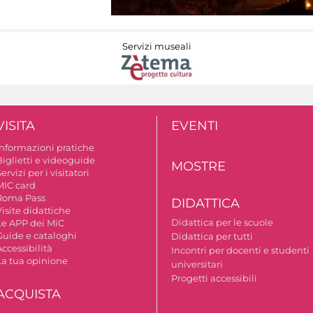
Servizi museali
VISITA
EVENTI
Informazioni pratiche
Biglietti e videoguide
MOSTRE
ervizi per i visitatori
MIC card
Roma Pass
DIDATTICA
isite didattiche
Didattica per le scuole
Le APP dei MiC
Guide e cataloghi
Didattica per tutti
ccessibilità
Incontri per docenti e studenti
La tua opinione
universitari
Progetti accessibili
ACQUISTA