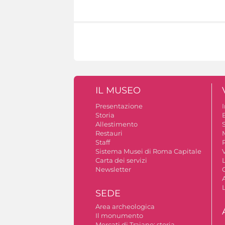
IL MUSEO
Presentazione
Storia
Allestimento
S
Restauri
Staff
Sistema Musei di Roma Capitale
V
Carta dei servizi
Newsletter
A
SEDE
Area archeologica
Il monumento
Mercati di Traiano: storia