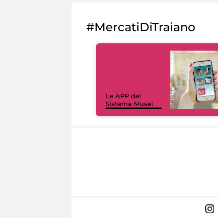
#MercatiDiTraiano
Le APP del
Sistema Musei