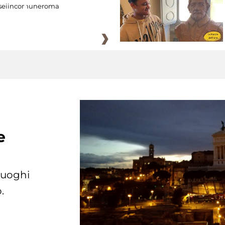
eiincomuneroma
e
 luoghi
.