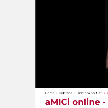
Home
>
Didattica
>
Didattica per tutti
>
Tu sei qui
aMICi online -