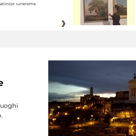
eiincomuneroma
e
 luoghi
.