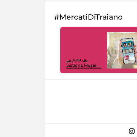
#MercatiDiTraiano
Le APP del
Sistema Musei