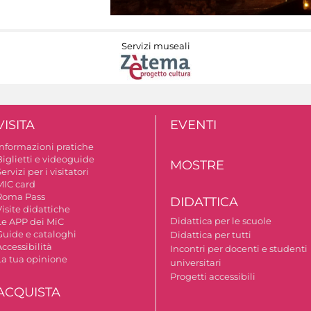
Servizi museali
VISITA
EVENTI
Informazioni pratiche
Biglietti e videoguide
MOSTRE
ervizi per i visitatori
MIC card
Roma Pass
DIDATTICA
isite didattiche
Didattica per le scuole
Le APP dei MiC
Guide e cataloghi
Didattica per tutti
ccessibilità
Incontri per docenti e studenti
La tua opinione
universitari
Progetti accessibili
ACQUISTA