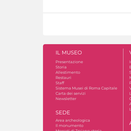
IL MUSEO
Presentazione
Storia
Allestimento
S
Restauri
Staff
Sistema Musei di Roma Capitale
V
Carta dei servizi
Newsletter
A
SEDE
Area archeologica
Il monumento
Mercati di Traiano: storia