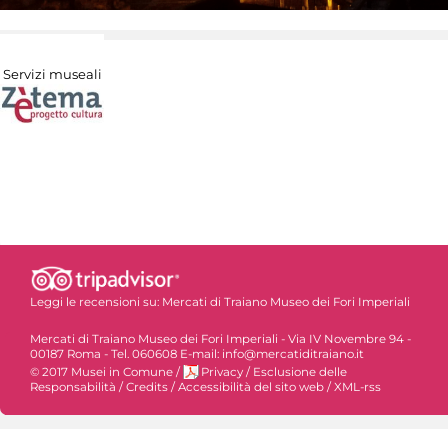
Servizi museali
Leggi le recensioni su:
Mercati di Traiano Museo dei Fori Imperiali
Mercati di Traiano Museo dei Fori Imperiali - Via IV Novembre 94 -
00187 Roma - Tel. 060608 E-mail: info@mercatiditraiano.it
© 2017 Musei in Comune
/
Privacy
/
Esclusione delle
Responsabilità
/
Credits
/
Accessibilità del sito web
/
XML-rss