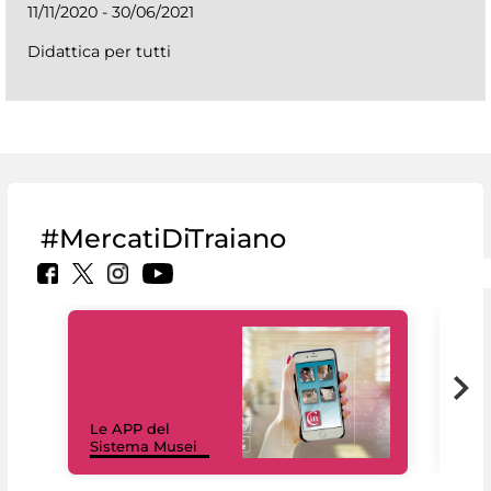
11/11/2020 - 30/06/2021
Didattica per tutti
#MercatiDiTraiano
Il 
Le APP del
Mus
Sistema Musei
net