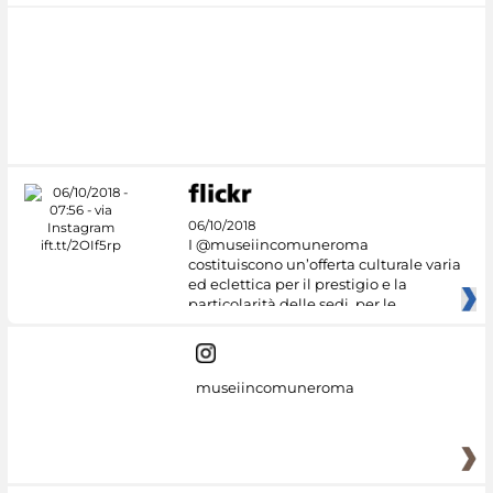
06/10/2018
I @museiincomuneroma
costituiscono un’offerta culturale varia
ed eclettica per il prestigio e la
particolarità delle sedi, per le
museiincomuneroma