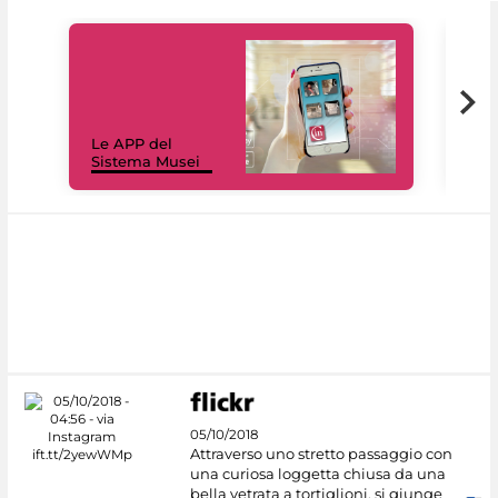
Il 
Le APP del
Mus
Sistema Musei
net
05/10/2018
Attraverso uno stretto passaggio con
una curiosa loggetta chiusa da una
bella vetrata a tortiglioni, si giunge