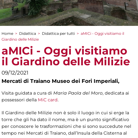
Home
>
Didattica
>
Didattica per tutti
>
aMICi - Oggi visitiamo il
Tu sei qui
Giardino delle Milizie
aMICi - Oggi visitiamo
il Giardino delle Milizie
09/12/2021
Mercati di Traiano Museo dei Fori Imperiali,
Visita guidata a cura di
Maria Paola del Moro
, dedicata ai
possessori della
MiC card
.
Il Giardino delle Milizie non è solo il luogo in cui si erge la
torre che gli ha dato il nome, ma è un punto significativo
per conoscere le trasformazioni che si sono succedute nel
tempo nei Mercati di Traiano, dall’Insula della Cisterna al