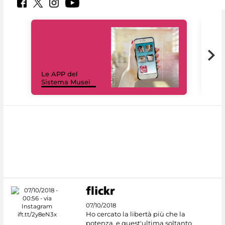
Il 
Le APP del
Mus
Sistema Musei
net
07/10/2018
Ho cercato la libertà più che la
potenza, e quest'ultima soltanto