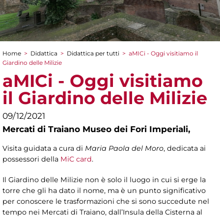
Home
>
Didattica
>
Didattica per tutti
>
aMICi - Oggi visitiamo il
Tu sei qui
Giardino delle Milizie
aMICi - Oggi visitiamo
il Giardino delle Milizie
09/12/2021
Mercati di Traiano Museo dei Fori Imperiali,
Visita guidata a cura di
Maria Paola del Moro
, dedicata ai
possessori della
MiC card
.
Il Giardino delle Milizie non è solo il luogo in cui si erge la
torre che gli ha dato il nome, ma è un punto significativo
per conoscere le trasformazioni che si sono succedute nel
tempo nei Mercati di Traiano, dall’Insula della Cisterna al