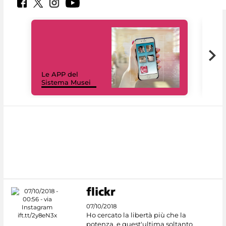
Il 
Le APP del
Mus
Sistema Musei
net
07/10/2018
Ho cercato la libertà più che la
potenza, e quest'ultima soltanto