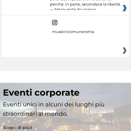
perché, in parte, secondava la libertà.
— Marguerite Yourcenar
museiincomuneroma
Eventi corporate
Eventi unici in alcuni dei luoghi più
straordinari al mondo.
Scopri di più