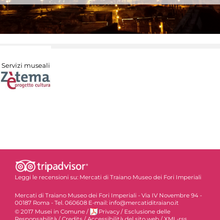
Servizi museali
Leggi le recensioni su:
Mercati di Traiano Museo dei Fori Imperiali
Mercati di Traiano Museo dei Fori Imperiali - Via IV Novembre 94 -
00187 Roma - Tel. 060608 E-mail: info@mercatiditraiano.it
© 2017 Musei in Comune
/
Privacy
/
Esclusione delle
Responsabilità
/
Credits
/
Accessibilità del sito web
/
XML-rss