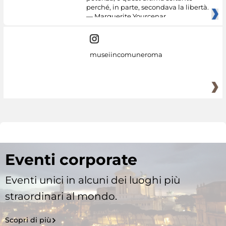
perché, in parte, secondava la libertà.
— Marguerite Yourcenar
museiincomuneroma
Eventi corporate
Eventi unici in alcuni dei luoghi più
straordinari al mondo.
Scopri di più