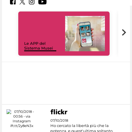
Il 
Le APP del
Mus
Sistema Musei
net
07/10/2018
Ho cercato la libertà più che la
potenza, e quest'ultima soltanto