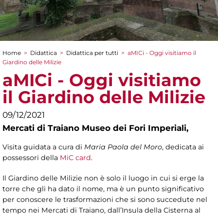
Home
>
Didattica
>
Didattica per tutti
>
aMICi - Oggi visitiamo il
Tu sei qui
Giardino delle Milizie
aMICi - Oggi visitiamo
il Giardino delle Milizie
09/12/2021
Mercati di Traiano Museo dei Fori Imperiali,
Visita guidata a cura di
Maria Paola del Moro
, dedicata ai
possessori della
MiC card
.
Il Giardino delle Milizie non è solo il luogo in cui si erge la
torre che gli ha dato il nome, ma è un punto significativo
per conoscere le trasformazioni che si sono succedute nel
tempo nei Mercati di Traiano, dall’Insula della Cisterna al