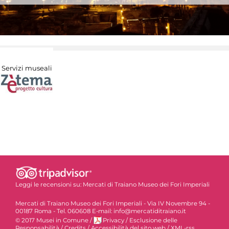
Servizi museali
Leggi le recensioni su:
Mercati di Traiano Museo dei Fori Imperiali
Mercati di Traiano Museo dei Fori Imperiali - Via IV Novembre 94 -
00187 Roma - Tel. 060608 E-mail: info@mercatiditraiano.it
© 2017 Musei in Comune
/
Privacy
/
Esclusione delle
Responsabilità
/
Credits
/
Accessibilità del sito web
/
XML-rss