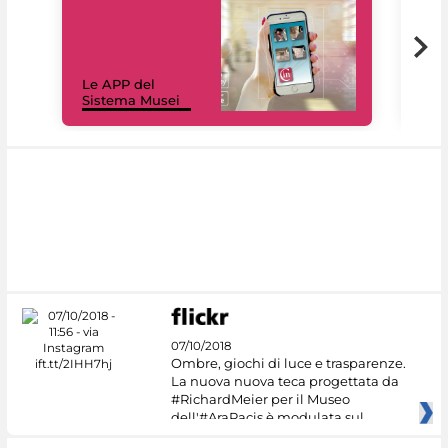
Il 
Le APP del
Mus
Sistema Musei
net
07/10/2018
Ombre, giochi di luce e trasparenze.
La nuova nuova teca progettata da
#RichardMeier per il Museo
dell'#AraPacis è modulata sul