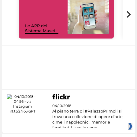
Il 
Le APP del
Mus
Sistema Musei
net
04/10/2018
Al piano terra di #PalazzoPrimoli si
trova una collezione di opere d’arte,
cimeli napoleonici, memorie
familiari. La collezione