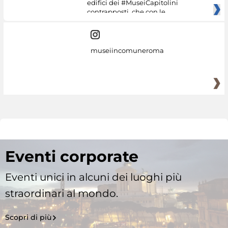
edifici dei #MuseiCapitolini
contrapposti, che con le
museiincomuneroma
Eventi corporate
Eventi unici in alcuni dei luoghi più
straordinari al mondo.
Scopri di più