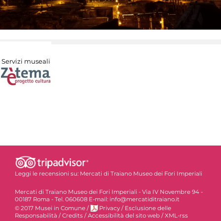
Servizi museali
Leggi le recensioni su:
Mercati di Traiano Museo dei Fori Imperiali
Mercati di Traiano Museo dei Fori Imperiali - Via IV Novembre 94 -
00187 Roma - Tel. 060608 E-mail: info@mercatiditraiano.it
© 2017 Musei in Comune
/
Privacy
/
Esclusione delle
Responsabilità
/
Credits
/
Accessibilità del sito web
/
XML-rss