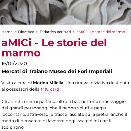
Home
>
Didattica
>
Didattica per tutti
>
aMICi - Le storie del marmo
Tu sei qui
aMICi - Le storie del
marmo
16/01/2020
Mercati di Traiano Museo dei Fori Imperiali
Visita a cura di
Marina Milella
. Una nuova iniziativa destinata
ai possessori della
MIC card
Gli antichi marmi parlano: oltre a trasmetterci il messaggio
dei grandi personaggi che li hanno voluti e pagati,
raccontano, attraverso le tracce lasciate sulla pietra, anche il
modo di pensare e di lavorare degli scalpellini che li
scolpirono.