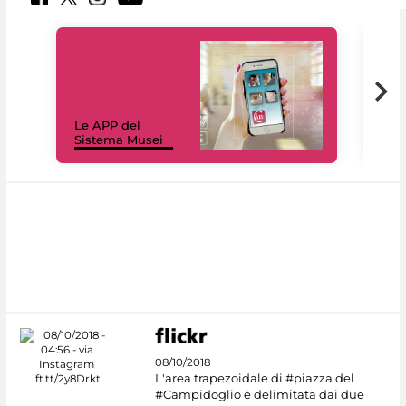
Il 
Le APP del
Mus
Sistema Musei
net
08/10/2018
L'area trapezoidale di #piazza del
#Campidoglio è delimitata dai due