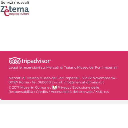
Servizi museali
Leggi le recensioni su:
Mercati di Traiano Museo dei Fori Imperiali
Mercati di Traiano Museo dei Fori Imperiali - Via IV Novembre 94 -
00187 Roma - Tel. 060608 E-mail: info@mercatiditraiano.it
© 2017 Musei in Comune
/
Privacy
/
Esclusione delle
Responsabilità
/
Credits
/
Accessibilità del sito web
/
XML-rss