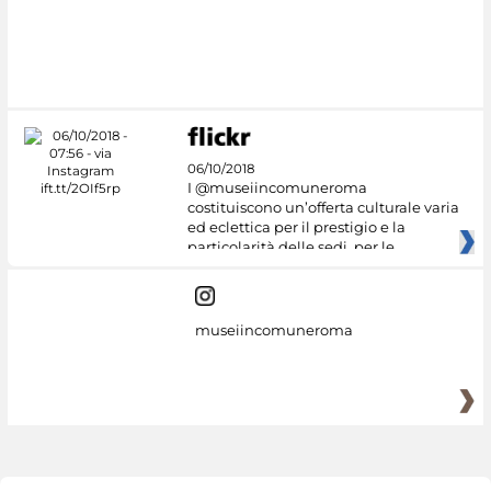
06/10/2018
I @museiincomuneroma
costituiscono un’offerta culturale varia
ed eclettica per il prestigio e la
particolarità delle sedi, per le
museiincomuneroma