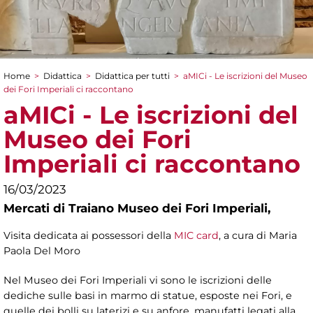
Home
>
Didattica
>
Didattica per tutti
>
aMICi - Le iscrizioni del Museo
Tu sei qui
dei Fori Imperiali ci raccontano
aMICi - Le iscrizioni del
Museo dei Fori
Imperiali ci raccontano
16/03/2023
Mercati di Traiano Museo dei Fori Imperiali,
Visita dedicata ai possessori della
MIC card
, a cura di
Maria
Paola Del Moro
Nel Museo dei Fori Imperiali vi sono le iscrizioni delle
dediche sulle basi in marmo di statue, esposte nei Fori, e
quelle dei bolli su laterizi e su anfore, manufatti legati alla