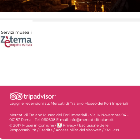
Servizi museali
Leggi le recensioni su:
Mercati di Traiano Museo dei Fori Imperiali
Mercati di Traiano Museo dei Fori Imperiali - Via IV Novembre 94 -
00187 Roma - Tel. 060608 E-mail: info@mercatiditraiano.it
© 2017 Musei in Comune
/
Privacy
/
Esclusione delle
Responsabilità
/
Credits
/
Accessibilità del sito web
/
XML-rss