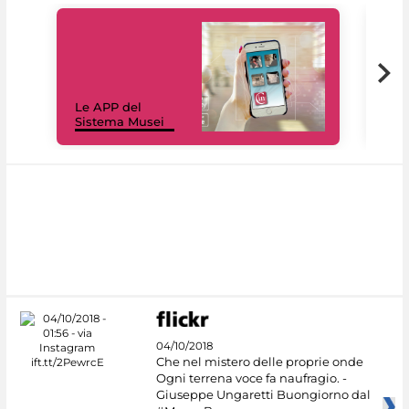
Il 
Le APP del
Mus
Sistema Musei
net
04/10/2018
Che nel mistero delle proprie onde
Ogni terrena voce fa naufragio. -
Giuseppe Ungaretti Buongiorno dal