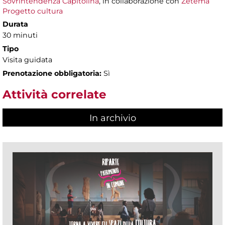
Sovrintendenza Capitolina
, in collaborazione con
Zètema
Progetto cultura
Durata
30 minuti
Tipo
Visita guidata
Prenotazione obbligatoria:
Sì
Attività correlate
In archivio