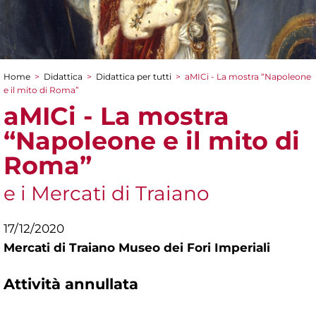
Home
>
Didattica
>
Didattica per tutti
>
aMICi - La mostra “Napoleone
Tu sei qui
e il mito di Roma”
aMICi - La mostra
“Napoleone e il mito di
Roma”
e i Mercati di Traiano
17/12/2020
Mercati di Traiano Museo dei Fori Imperiali
Attività annullata