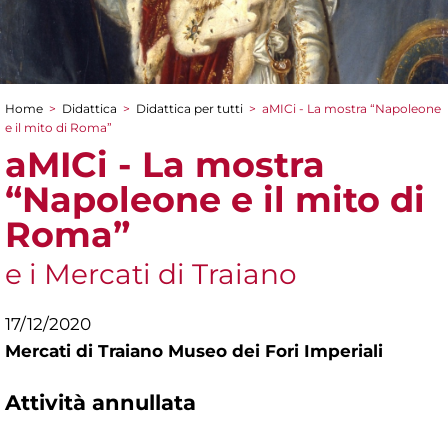
Home
>
Didattica
>
Didattica per tutti
>
aMICi - La mostra “Napoleone
Tu sei qui
e il mito di Roma”
aMICi - La mostra
“Napoleone e il mito di
Roma”
e i Mercati di Traiano
17/12/2020
Mercati di Traiano Museo dei Fori Imperiali
Attività annullata