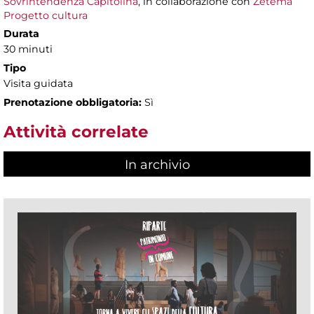
Sovrintendenza Capitolina
, in collaborazione con
Zètema
Progetto cultura
Durata
30 minuti
Tipo
Visita guidata
Prenotazione obbligatoria:
Sì
Attività correlate
In archivio