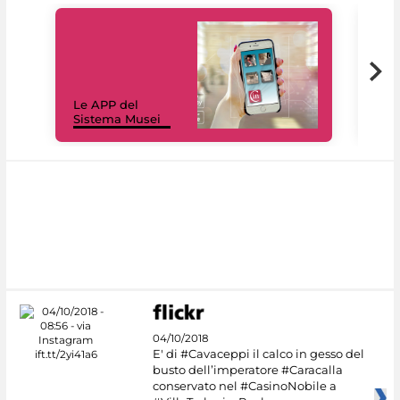
Il 
Le APP del
Mus
Sistema Musei
net
04/10/2018
E' di #Cavaceppi il calco in gesso del
busto dell’imperatore #Caracalla
conservato nel #CasinoNobile a