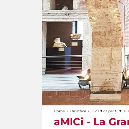
Home
>
Didattica
>
Didattica per tutti
>
Tu sei qui
aMICi - La Gra