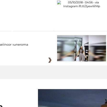
eiincomuneroma
e