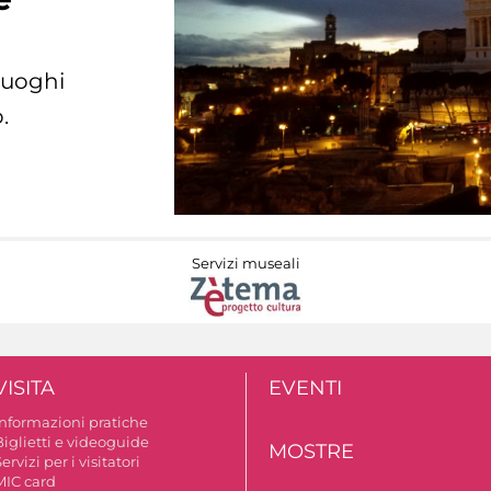
 luoghi
.
Servizi museali
VISITA
EVENTI
Informazioni pratiche
Biglietti e videoguide
MOSTRE
ervizi per i visitatori
MIC card