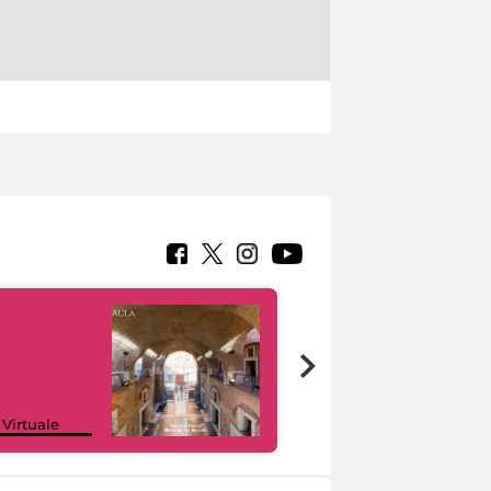
Google Arts &
 Virtuale
Culture