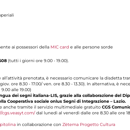
periali
mente ai possessori della
MIC card
e alle persone sorde
608
(tutti i giorni ore 9.00 - 19.00).
e all’attività prenotata, è necessario comunicare la disdetta tr
 giov. ore 8.30 - 17.00/ ven. ore 8.30 - 13.30). In alternativa, è 
 9.00 alle 19.00)
gua dei segni italiana-LIS, grazie alla collaborazione del Dip
ella Cooperativa sociale onlus Segni di Integrazione – Lazio.
 anche tramite il servizio multimediale gratuito
CGS Comunica
//cgs.veasyt.com/
dal lunedì al venerdì dalle ore 8.30 alle ore 18
pitolina
in collaborazione con
Zètema Progetto Cultura