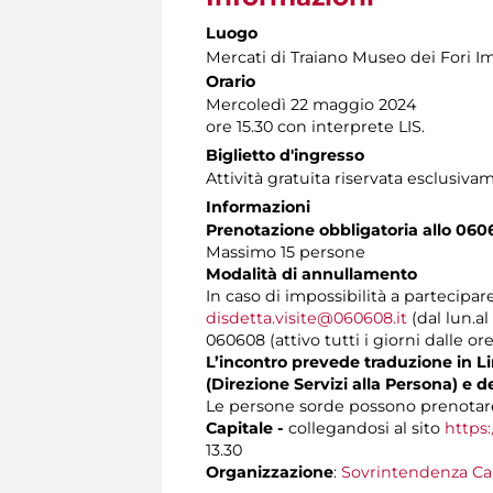
Luogo
Mercati di Traiano Museo dei Fori Im
Orario
Mercoledì 22 maggio 2024
ore 15.30 con interprete LIS.
Biglietto d'ingresso
Attività gratuita riservata esclusiva
Informazioni
Prenotazione obbligatoria allo 060
Massimo 15 persone
Modalità di annullamento
In caso di impossibilità a partecipar
disdetta.visite@060608.it
(dal lun.al
060608 (attivo tutti i giorni dalle ore
L’incontro prevede traduzione in Lin
(Direzione Servizi alla Persona) e d
Le persone sorde possono prenotare
Capitale -
collegandosi al sito
https:
13.30
Organizzazione
:
Sovrintendenza Ca