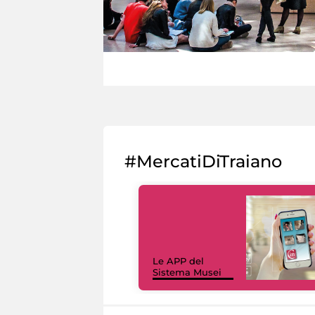
#MercatiDiTraiano
Le APP del
Sistema Musei