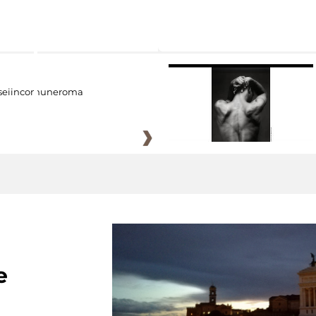
eiincomuneroma
e