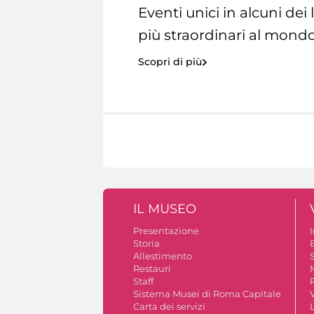
Eventi unici in alcuni dei
più straordinari al mondo
Scopri di più
IL MUSEO
Presentazione
Storia
Allestimento
S
Restauri
Staff
Sistema Musei di Roma Capitale
V
Carta dei servizi