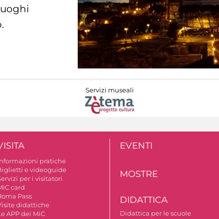
 luoghi
.
Servizi museali
VISITA
EVENTI
Informazioni pratiche
Biglietti e videoguide
MOSTRE
ervizi per i visitatori
MIC card
Roma Pass
DIDATTICA
isite didattiche
Didattica per le scuole
Le APP dei MiC