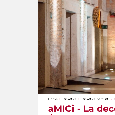
Home
>
Didattica
>
Didattica per tutti
>
Tu sei qui
aMICi - La dec