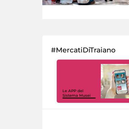
#MercatiDiTraiano
Le APP del
Sistema Musei