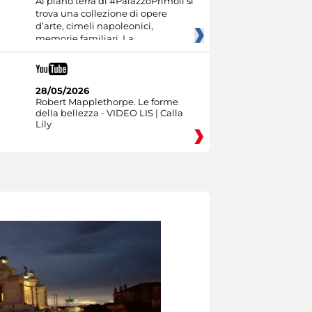
Al piano terra di #PalazzoPrimoli si
trova una collezione di opere
d’arte, cimeli napoleonici,
memorie familiari. La
28/05/2026
Robert Mapplethorpe. Le forme
della bellezza - VIDEO LIS | Calla
Lily