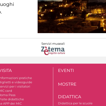
 luoghi
.
Servizi museali
VISITA
EVENTI
Informazioni pratiche
Biglietti e videoguide
MOSTRE
ervizi per i visitatori
MIC card
Roma Pass
DIDATTICA
isite didattiche
Didattica per le scuole
Le APP dei MiC