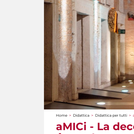
Home
>
Didattica
>
Didattica per tutti
>
Tu sei qui
aMICi - La dec