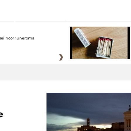
eiincomuneroma
e