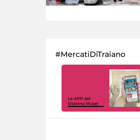
#MercatiDiTraiano
Le APP del
Sistema Musei