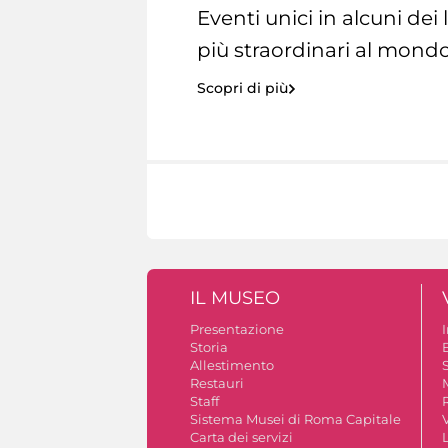
Eventi unici in alcuni dei
più straordinari al mondo
Scopri di più
IL MUSEO
Presentazione
Storia
Allestimento
S
Restauri
Staff
Sistema Musei di Roma Capitale
V
Carta dei servizi