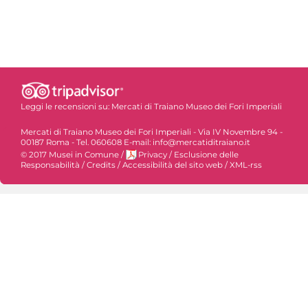
Leggi le recensioni su:
Mercati di Traiano Museo dei Fori Imperiali
Mercati di Traiano Museo dei Fori Imperiali - Via IV Novembre 94 -
00187 Roma - Tel. 060608 E-mail: info@mercatiditraiano.it
© 2017 Musei in Comune
/
Privacy
/
Esclusione delle
Responsabilità
/
Credits
/
Accessibilità del sito web
/
XML-rss