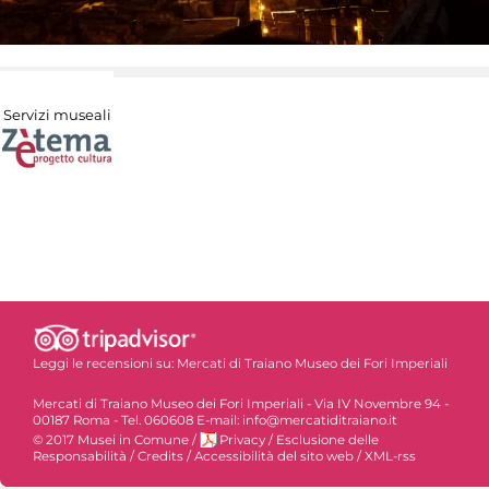
Servizi museali
Leggi le recensioni su:
Mercati di Traiano Museo dei Fori Imperiali
Mercati di Traiano Museo dei Fori Imperiali - Via IV Novembre 94 -
00187 Roma - Tel. 060608 E-mail: info@mercatiditraiano.it
© 2017 Musei in Comune
/
Privacy
/
Esclusione delle
Responsabilità
/
Credits
/
Accessibilità del sito web
/
XML-rss