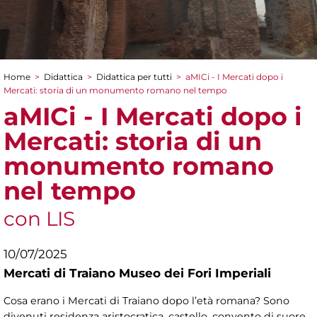
Home
>
Didattica
>
Didattica per tutti
>
aMICi - I Mercati dopo i
Tu sei qui
Mercati: storia di un monumento romano nel tempo
aMICi - I Mercati dopo i
Mercati: storia di un
monumento romano
nel tempo
con LIS
10/07/2025
Mercati di Traiano Museo dei Fori Imperiali
Cosa erano i Mercati di Traiano dopo l’età romana? Sono
divenuti residenza aristocratica, castello, convento di suore,