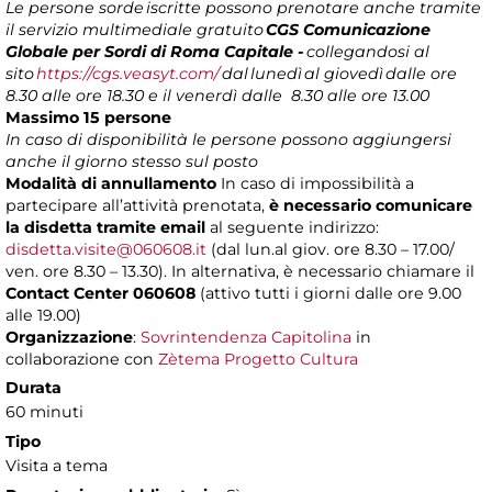
Le persone sorde
iscritte possono prenotare anche tramite
il servizio multimediale gratuito
CGS Comunicazione
Globale per Sordi di Roma Capitale -
collegandosi al
sito
https://cgs.veasyt.com/
dal
lunedì
al giovedì
dalle ore
8.30 alle ore 18.30 e il venerdì dalle 8.30 alle ore 13.00
Massimo 15 persone
In caso di disponibilità le persone possono aggiungersi
anche il giorno stesso sul posto
Modalità di annullamento
In caso di impossibilità a
partecipare all’attività prenotata,
è necessario comunicare
la disdetta tramite email
al seguente indirizzo:
disdetta.visite@060608.it
(dal lun.al giov. ore 8.30 – 17.00/
ven. ore 8.30 – 13.30). In alternativa, è necessario chiamare il
Contact Center 060608
(attivo tutti i giorni dalle ore 9.00
alle 19.00)
Organizzazione
:
Sovrintendenza Capitolina
in
collaborazione con
Zètema Progetto Cultura
Durata
60 minuti
Tipo
Visita a tema