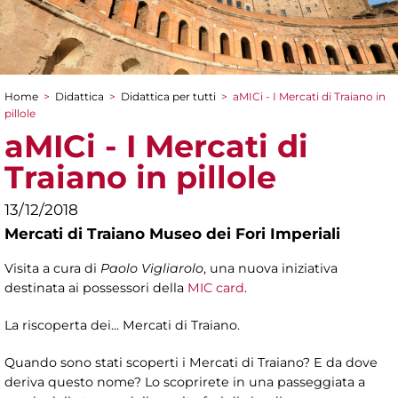
Home
>
Didattica
>
Didattica per tutti
>
aMICi - I Mercati di Traiano in
Tu sei qui
pillole
aMICi - I Mercati di
Traiano in pillole
13/12/2018
Mercati di Traiano Museo dei Fori Imperiali
Visita
a cura di
Paolo Vigliarolo
,
una nuova iniziativa
destinata ai possessori della
MIC card
.
La riscoperta dei... Mercati di Traiano.
Quando sono stati scoperti i Mercati di Traiano? E da dove
deriva questo nome? Lo scoprirete in una passeggiata a