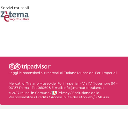
Servizi museali
Leggi le recensioni su:
Mercati di Traiano Museo dei Fori Imperiali
Mercati di Traiano Museo dei Fori Imperiali - Via IV Novembre 94 -
00187 Roma - Tel. 060608 E-mail: info@mercatiditraiano.it
© 2017 Musei in Comune
/
Privacy
/
Esclusione delle
Responsabilità
/
Credits
/
Accessibilità del sito web
/
XML-rss