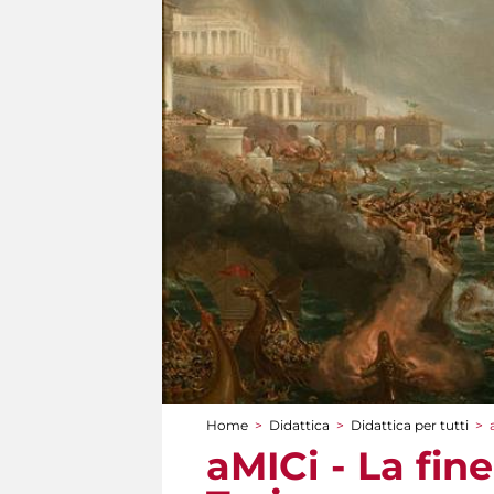
Home
>
Didattica
>
Didattica per tutti
>
Tu sei qui
aMICi - La fin