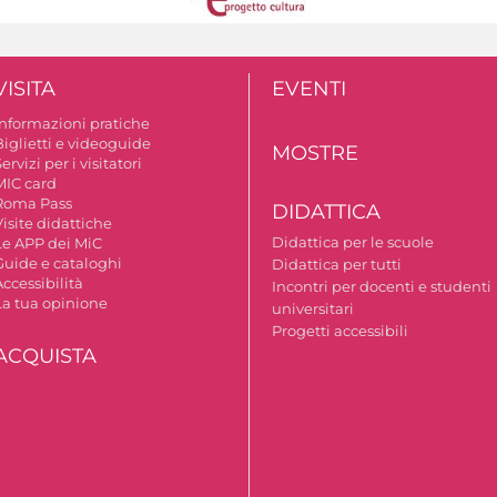
VISITA
EVENTI
Informazioni pratiche
Biglietti e videoguide
MOSTRE
ervizi per i visitatori
MIC card
Roma Pass
DIDATTICA
isite didattiche
Didattica per le scuole
Le APP dei MiC
Guide e cataloghi
Didattica per tutti
ccessibilità
Incontri per docenti e studenti
La tua opinione
universitari
Progetti accessibili
ACQUISTA