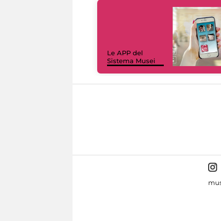
Le APP del
Sistema Musei
mus