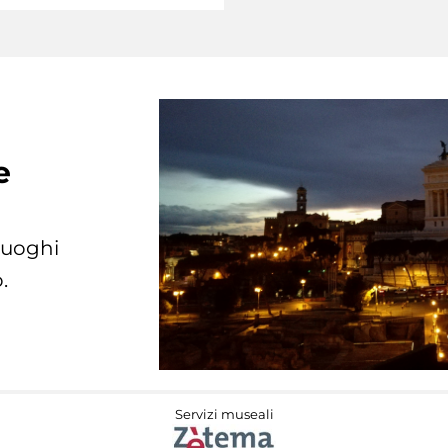
e
 luoghi
.
Servizi museali