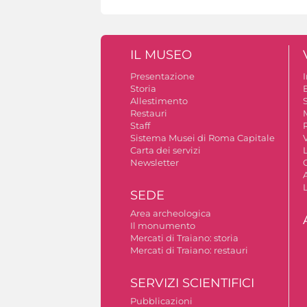
IL MUSEO
Presentazione
Storia
Allestimento
S
Restauri
Staff
Sistema Musei di Roma Capitale
V
Carta dei servizi
Newsletter
A
SEDE
Area archeologica
Il monumento
Mercati di Traiano: storia
Mercati di Traiano: restauri
SERVIZI SCIENTIFICI
Pubblicazioni