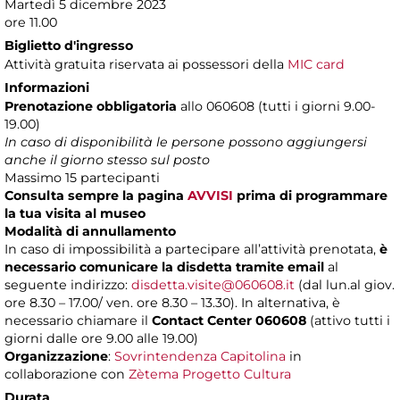
Martedì 5 dicembre 2023
ore 11.00
Biglietto d'ingresso
Attività gratuita riservata ai possessori della
MIC card
Informazioni
Prenotazione obbligatoria
allo 060608 (tutti i giorni 9.00-
19.00)
In caso di disponibilità le persone possono aggiungersi
anche il giorno stesso sul posto
Massimo 15 partecipanti
Consulta sempre la pagina
AVVISI
prima di programmare
la tua visita al museo
Modalità di annullamento
In caso di impossibilità a partecipare all’attività prenotata,
è
necessario comunicare la disdetta tramite email
al
seguente indirizzo:
disdetta.visite@060608.it
(dal lun.al giov.
ore 8.30 – 17.00/ ven. ore 8.30 – 13.30). In alternativa, è
necessario chiamare il
Contact Center 060608
(attivo tutti i
giorni dalle ore 9.00 alle 19.00)
Organizzazione
:
Sovrintendenza Capitolina
in
collaborazione con
Zètema Progetto Cultura
Durata