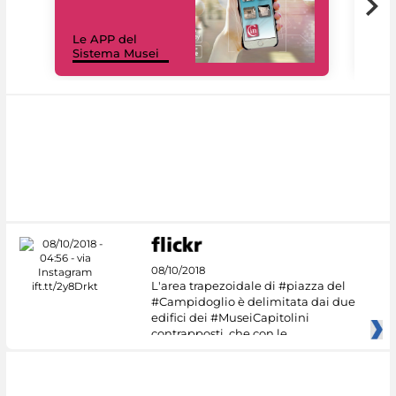
Il 
Le APP del
Mus
Sistema Musei
net
08/10/2018
L'area trapezoidale di #piazza del
#Campidoglio è delimitata dai due
edifici dei #MuseiCapitolini
contrapposti, che con le