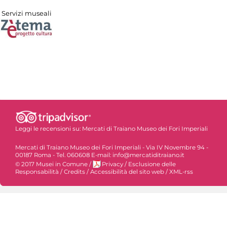
Servizi museali
Leggi le recensioni su:
Mercati di Traiano Museo dei Fori Imperiali
Mercati di Traiano Museo dei Fori Imperiali - Via IV Novembre 94 -
00187 Roma - Tel. 060608 E-mail: info@mercatiditraiano.it
© 2017 Musei in Comune
/
Privacy
/
Esclusione delle
Responsabilità
/
Credits
/
Accessibilità del sito web
/
XML-rss