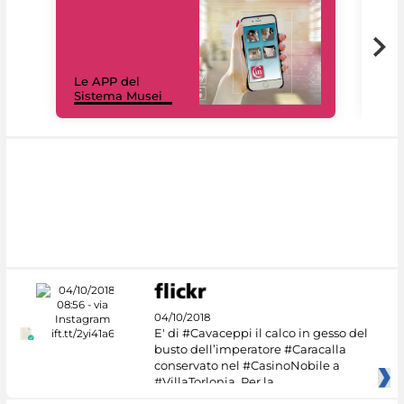
Il 
Le APP del
Mus
Sistema Musei
net
04/10/2018
E' di #Cavaceppi il calco in gesso del
busto dell’imperatore #Caracalla
conservato nel #CasinoNobile a
#VillaTorlonia. Per la